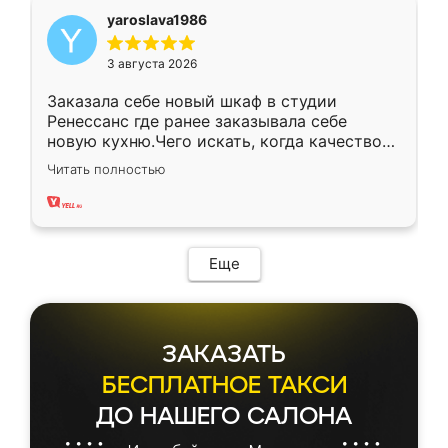
yaroslava1986
3 августа 2026
Заказала себе новый шкаф в студии
Ренессанс где ранее заказывала себе
новую кухню.Чего искать, когда качеством
вполне довольна. Служит кухня уже почти
Читать полностью
два года, нареканий нет.
Еще
ЗАКАЗАТЬ
БЕСПЛАТНОЕ ТАКСИ
ДО НАШЕГО САЛОНА