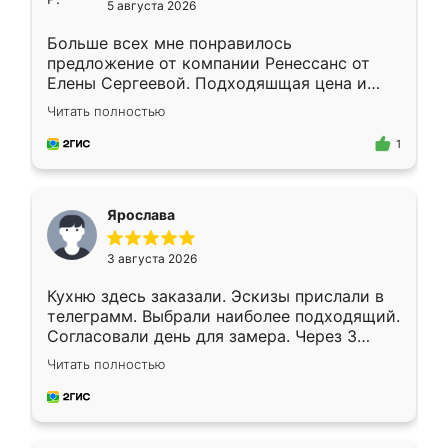
5 августа 2026
Больше всех мне понравилось
предложение от компании Ренессанс от
Елены Сергеевой. Подходяшщая цена и
короткие сроки изготовления. Приехавший
Читать полностью
для замера сотрудник Владислав
предложил по моему эскизу самый
1
подходящий вариант шкафа. Немного его
видоизменил, получилось даже лучше, чем
я хотела.
Ярослава
3 августа 2026
Кухню здесь заказали. Эскизы прислали в
телеграмм. Выбрали наиболее подходящий.
Согласовали день для замера. Через 3
недели кухня была уже готова. Остались
Читать полностью
довольны работой. Спасибо Ренессанс
мебель за качественную работу!