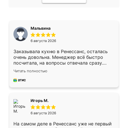
Мальвина
6 августа 2026
Заказывала кухню в Ренессанс, осталась
очень довольна. Менеджер всё быстро
посчитала, на вопросы отвечала сразу.
Замерщик приехал в субботу, подошёл к
Читать полностью
делу со всей ответственностью. Собрали
за день, ребята работали аккуратно, даже
пыли почти не было. Качество отличное,
ящики ходят плавно, ничего не скрипит.
Всё подошло как влитое.
Игорь М.
6 августа 2026
На самом деле в Ренессанс уже не первый