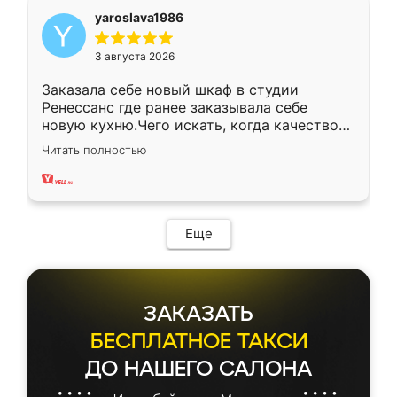
yaroslava1986
3 августа 2026
Заказала себе новый шкаф в студии
Ренессанс где ранее заказывала себе
новую кухню.Чего искать, когда качеством
вполне довольна. Служит кухня уже почти
Читать полностью
два года, нареканий нет.
Еще
ЗАКАЗАТЬ
БЕСПЛАТНОЕ ТАКСИ
ДО НАШЕГО САЛОНА