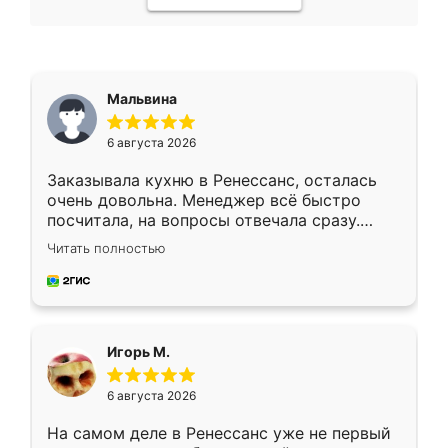
Мальвина
6 августа 2026
Заказывала кухню в Ренессанс, осталась
очень довольна. Менеджер всё быстро
посчитала, на вопросы отвечала сразу.
Замерщик приехал в субботу, подошёл к
Читать полностью
делу со всей ответственностью. Собрали
за день, ребята работали аккуратно, даже
пыли почти не было. Качество отличное,
ящики ходят плавно, ничего не скрипит.
Всё подошло как влитое.
Игорь М.
6 августа 2026
На самом деле в Ренессанс уже не первый