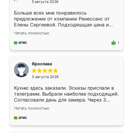
5 августа 2026
Больше всех мне понравилось
предложение от компании Ренессанс от
Елены Сергеевой. Подходяшщая цена и
короткие сроки изготовления. Приехавший
Читать полностью
для замера сотрудник Владислав
предложил по моему эскизу самый
1
подходящий вариант шкафа. Немного его
видоизменил, получилось даже лучше, чем
я хотела.
Ярослава
3 августа 2026
Кухню здесь заказали. Эскизы прислали в
телеграмм. Выбрали наиболее подходящий.
Согласовали день для замера. Через 3
недели кухня была уже готова. Остались
Читать полностью
довольны работой. Спасибо Ренессанс
мебель за качественную работу!