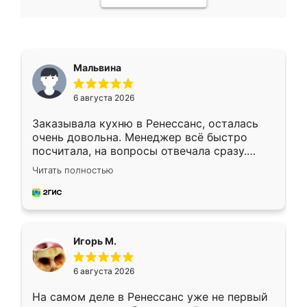
Мальвина
6 августа 2026
Заказывала кухню в Ренессанс, осталась
очень довольна. Менеджер всё быстро
посчитала, на вопросы отвечала сразу.
Замерщик приехал в субботу, подошёл к
Читать полностью
делу со всей ответственностью. Собрали
за день, ребята работали аккуратно, даже
пыли почти не было. Качество отличное,
ящики ходят плавно, ничего не скрипит.
Всё подошло как влитое.
Игорь М.
6 августа 2026
На самом деле в Ренессанс уже не первый