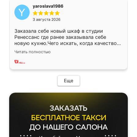
yaroslava1986
3 августа 2026
Заказала себе новый шкаф в студии
Ренессанс где ранее заказывала себе
новую кухню.Чего искать, когда качеством
вполне довольна. Служит кухня уже почти
Читать полностью
два года, нареканий нет.
Еще
ЗАКАЗАТЬ
БЕСПЛАТНОЕ ТАКСИ
ДО НАШЕГО САЛОНА