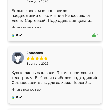
5 августа 2026
Больше всех мне понравилось
предложение от компании Ренессанс от
Елены Сергеевой. Подходяшщая цена и
короткие сроки изготовления. Приехавший
Читать полностью
для замера сотрудник Владислав
предложил по моему эскизу самый
1
подходящий вариант шкафа. Немного его
видоизменил, получилось даже лучше, чем
я хотела.
Ярослава
3 августа 2026
Кухню здесь заказали. Эскизы прислали в
телеграмм. Выбрали наиболее подходящий.
Согласовали день для замера. Через 3
недели кухня была уже готова. Остались
Читать полностью
довольны работой. Спасибо Ренессанс
мебель за качественную работу!