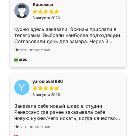
я хотела.
Ярослава
3 августа 2026
Кухню здесь заказали. Эскизы прислали в
телеграмм. Выбрали наиболее подходящий.
Согласовали день для замера. Через 3
недели кухня была уже готова. Остались
Читать полностью
довольны работой. Спасибо Ренессанс
мебель за качественную работу!
yaroslava1986
3 августа 2026
Заказала себе новый шкаф в студии
Ренессанс где ранее заказывала себе
новую кухню.Чего искать, когда качеством
вполне довольна. Служит кухня уже почти
Читать полностью
два года, нареканий нет.