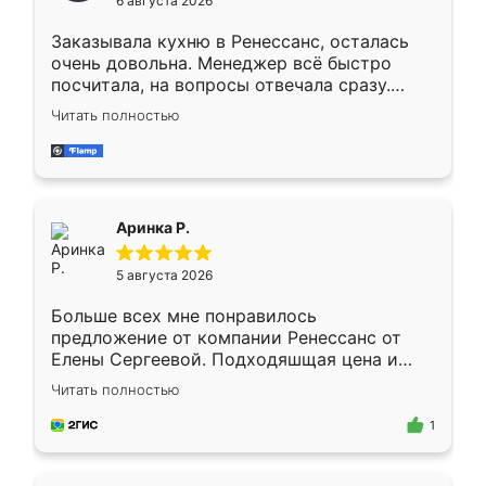
6 августа 2026
мебели буду заказывать только здесь.
Заказывала кухню в Ренессанс, осталась
очень довольна. Менеджер всё быстро
посчитала, на вопросы отвечала сразу.
Замерщик приехал в субботу, подошёл к
Читать полностью
делу со всей ответственностью. Собрали
за день, ребята работали аккуратно, даже
пыли почти не было. Качество отличное,
ящики ходят плавно, ничего не скрипит.
Всё подошло как влитое.
Аринка Р.
5 августа 2026
Больше всех мне понравилось
предложение от компании Ренессанс от
Елены Сергеевой. Подходяшщая цена и
короткие сроки изготовления. Приехавший
Читать полностью
для замера сотрудник Владислав
предложил по моему эскизу самый
1
подходящий вариант шкафа. Немного его
видоизменил, получилось даже лучше, чем