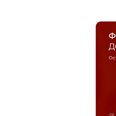
Ф
Д
Ост