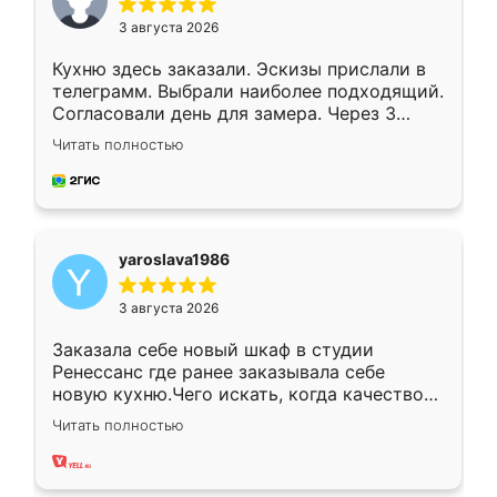
3 августа 2026
Кухню здесь заказали. Эскизы прислали в
телеграмм. Выбрали наиболее подходящий.
Согласовали день для замера. Через 3
недели кухня была уже готова. Остались
Читать полностью
довольны работой. Спасибо Ренессанс
мебель за качественную работу!
yaroslava1986
3 августа 2026
Заказала себе новый шкаф в студии
Ренессанс где ранее заказывала себе
новую кухню.Чего искать, когда качеством
вполне довольна. Служит кухня уже почти
Читать полностью
два года, нареканий нет.