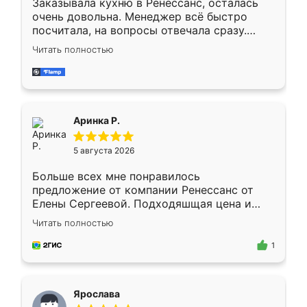
Заказывала кухню в Ренессанс, осталась
очень довольна. Менеджер всё быстро
посчитала, на вопросы отвечала сразу.
Замерщик приехал в субботу, подошёл к
Читать полностью
делу со всей ответственностью. Собрали
за день, ребята работали аккуратно, даже
пыли почти не было. Качество отличное,
ящики ходят плавно, ничего не скрипит.
Всё подошло как влитое.
Аринка Р.
5 августа 2026
Больше всех мне понравилось
предложение от компании Ренессанс от
Елены Сергеевой. Подходяшщая цена и
короткие сроки изготовления. Приехавший
Читать полностью
для замера сотрудник Владислав
предложил по моему эскизу самый
1
подходящий вариант шкафа. Немного его
видоизменил, получилось даже лучше, чем
я хотела.
Ярослава