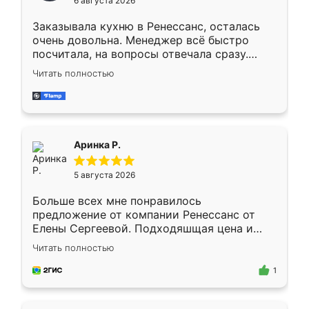
6 августа 2026
мебели буду заказывать только здесь.
Заказывала кухню в Ренессанс, осталась
очень довольна. Менеджер всё быстро
посчитала, на вопросы отвечала сразу.
Замерщик приехал в субботу, подошёл к
Читать полностью
делу со всей ответственностью. Собрали
за день, ребята работали аккуратно, даже
пыли почти не было. Качество отличное,
ящики ходят плавно, ничего не скрипит.
Всё подошло как влитое.
Аринка Р.
5 августа 2026
Больше всех мне понравилось
предложение от компании Ренессанс от
Елены Сергеевой. Подходяшщая цена и
короткие сроки изготовления. Приехавший
Читать полностью
для замера сотрудник Владислав
предложил по моему эскизу самый
1
подходящий вариант шкафа. Немного его
видоизменил, получилось даже лучше, чем