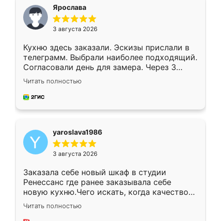
я хотела.
Ярослава
3 августа 2026
Кухню здесь заказали. Эскизы прислали в
телеграмм. Выбрали наиболее подходящий.
Согласовали день для замера. Через 3
недели кухня была уже готова. Остались
Читать полностью
довольны работой. Спасибо Ренессанс
мебель за качественную работу!
yaroslava1986
3 августа 2026
Заказала себе новый шкаф в студии
Ренессанс где ранее заказывала себе
новую кухню.Чего искать, когда качеством
вполне довольна. Служит кухня уже почти
Читать полностью
два года, нареканий нет.