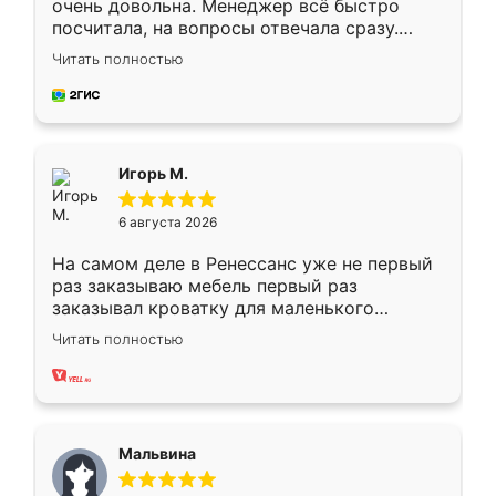
очень довольна. Менеджер всё быстро
посчитала, на вопросы отвечала сразу.
Замерщик приехал в субботу, подошёл к
Читать полностью
делу со всей ответственностью. Собрали
за день, ребята работали аккуратно, даже
пыли почти не было. Качество отличное,
ящики ходят плавно, ничего не скрипит.
Всё подошло как влитое.
Игорь М.
6 августа 2026
На самом деле в Ренессанс уже не первый
раз заказываю мебель первый раз
заказывал кроватку для маленького
ребёнка при его рождении ,во второй раз
Читать полностью
заказал шкаф-купе. По качеству очень
хорошее сборка достаточно быстрая,
также адекватные цены. До этого
сравнивал с разными конкурентами в этом
сегменте ,выбор у конкурентов куда
Мальвина
меньше, здесь же он более разнообразный.
Мне нравится ,если что-то потребуется из