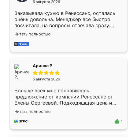
6 августа 2026
мебели буду заказывать только здесь.
Заказывала кухню в Ренессанс, осталась
очень довольна. Менеджер всё быстро
посчитала, на вопросы отвечала сразу.
Замерщик приехал в субботу, подошёл к
Читать полностью
делу со всей ответственностью. Собрали
за день, ребята работали аккуратно, даже
пыли почти не было. Качество отличное,
ящики ходят плавно, ничего не скрипит.
Всё подошло как влитое.
Аринка Р.
5 августа 2026
Больше всех мне понравилось
предложение от компании Ренессанс от
Елены Сергеевой. Подходяшщая цена и
короткие сроки изготовления. Приехавший
Читать полностью
для замера сотрудник Владислав
предложил по моему эскизу самый
1
подходящий вариант шкафа. Немного его
видоизменил, получилось даже лучше, чем