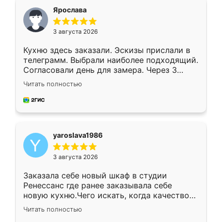
я хотела.
Ярослава
3 августа 2026
Кухню здесь заказали. Эскизы прислали в
телеграмм. Выбрали наиболее подходящий.
Согласовали день для замера. Через 3
недели кухня была уже готова. Остались
Читать полностью
довольны работой. Спасибо Ренессанс
мебель за качественную работу!
yaroslava1986
3 августа 2026
Заказала себе новый шкаф в студии
Ренессанс где ранее заказывала себе
новую кухню.Чего искать, когда качеством
вполне довольна. Служит кухня уже почти
Читать полностью
два года, нареканий нет.