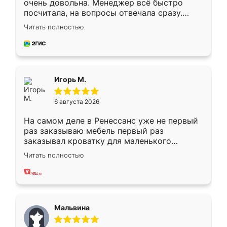
очень довольна. Менеджер всё быстро
посчитала, на вопросы отвечала сразу.
Замерщик приехал в субботу, подошёл к
Читать полностью
делу со всей ответственностью. Собрали
за день, ребята работали аккуратно, даже
пыли почти не было. Качество отличное,
ящики ходят плавно, ничего не скрипит.
Всё подошло как влитое.
Игорь М.
6 августа 2026
На самом деле в Ренессанс уже не первый
раз заказываю мебель первый раз
заказывал кроватку для маленького
ребёнка при его рождении ,во второй раз
Читать полностью
заказал шкаф-купе. По качеству очень
хорошее сборка достаточно быстрая,
также адекватные цены. До этого
сравнивал с разными конкурентами в этом
сегменте ,выбор у конкурентов куда
Мальвина
меньше, здесь же он более разнообразный.
Мне нравится ,если что-то потребуется из