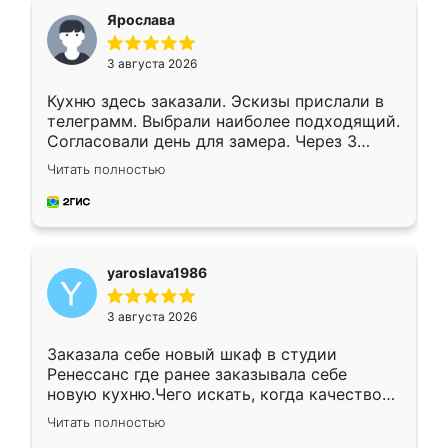
я хотела.
Ярослава
3 августа 2026
Кухню здесь заказали. Эскизы прислали в
телеграмм. Выбрали наиболее подходящий.
Согласовали день для замера. Через 3
недели кухня была уже готова. Остались
Читать полностью
довольны работой. Спасибо Ренессанс
мебель за качественную работу!
yaroslava1986
3 августа 2026
Заказала себе новый шкаф в студии
Ренессанс где ранее заказывала себе
новую кухню.Чего искать, когда качеством
вполне довольна. Служит кухня уже почти
Читать полностью
два года, нареканий нет.