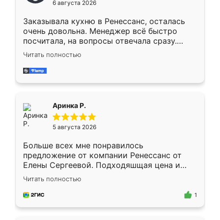
6 августа 2026
мебели буду заказывать только здесь.
Заказывала кухню в Ренессанс, осталась
очень довольна. Менеджер всё быстро
посчитала, на вопросы отвечала сразу.
Замерщик приехал в субботу, подошёл к
Читать полностью
делу со всей ответственностью. Собрали
за день, ребята работали аккуратно, даже
пыли почти не было. Качество отличное,
ящики ходят плавно, ничего не скрипит.
Всё подошло как влитое.
Аринка Р.
5 августа 2026
Больше всех мне понравилось
предложение от компании Ренессанс от
Елены Сергеевой. Подходяшщая цена и
короткие сроки изготовления. Приехавший
Читать полностью
для замера сотрудник Владислав
предложил по моему эскизу самый
1
подходящий вариант шкафа. Немного его
видоизменил, получилось даже лучше, чем