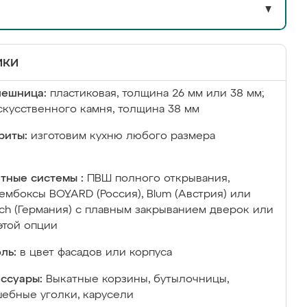
▼
ики
лешница:
пластиковая, толщина 26 мм или 38 мм;
скусственного камня, толщина 38 мм
риты:
изготовим кухню любого размера
тные системы :
ПВШ полного открывания,
ембоксы BOYARD (Россия), Blum (Австрия) или
ich (Германия) с плавным закрыванием дверок или
этой опции
ль:
в цвет фасадов или корпуса
ссуары:
Выкатные корзины, бутылочницы,
ебные уголки, карусели