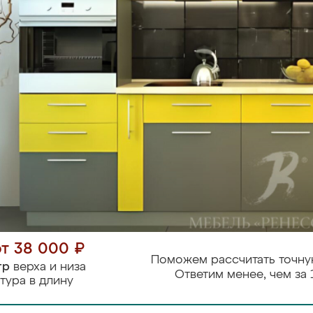
от 38 000 ₽
Поможем рассчитать точну
тр
верха и низа
Ответим менее, чем за 
тура в длину