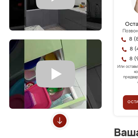
Оста
Позвон
8 (
8 (
8 (
Или оставь
ко
предвар
ОСТ
Ваша