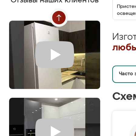
Отзывы наших клиентов
Пристен
освеще
Изго
любы
Часто 
Схе