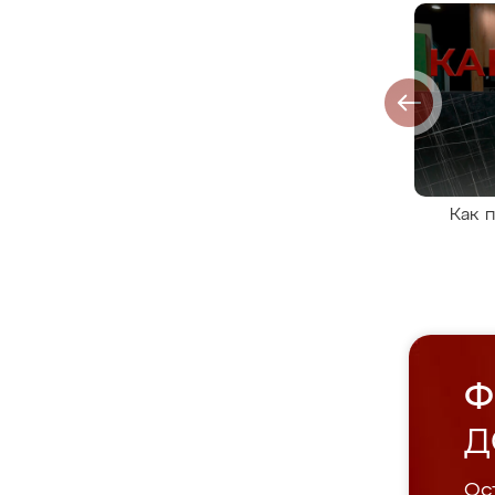
Как 
Ф
Д
Ост