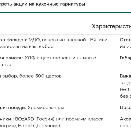
реть акции на кухонные гарнитуры
Характерист
ал фасадов:
МДФ, покрытые плёнкой ПВХ, или
Сто
материал на ваш выбор
из и
я панель:
ХДФ в цвет столешницы или с
Габа
чатью
а выбор, более 300 цветов
Выка
танд
Hett
без 
ля посуды:
Хромированная
Цоко
ники :
BOYARD (Россия) или премиум класса
Аксе
встрия), Hettich (Германия)
волш