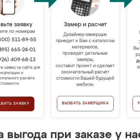
вьте заявку
Замер и расчет
ите по номерам
Дизайнер-замерщик
800) 511-89-55
приедет к Вам с каталогом
материалов,
Вы
495) 665-24-01
проведёт детальные
р
926) 409-68-13
замеры,
д
составит проект и сделает
з
те заявку на сайте для
окончательный расчёт
нсультации и
стоимости Вашей будущей
ительного расчёта
стоимости.
мебели.
ВЫЗВАТЬ ЗАМЕРЩИКА
АВИТЬ ЗАЯВКУ
 выгода при заказе у на