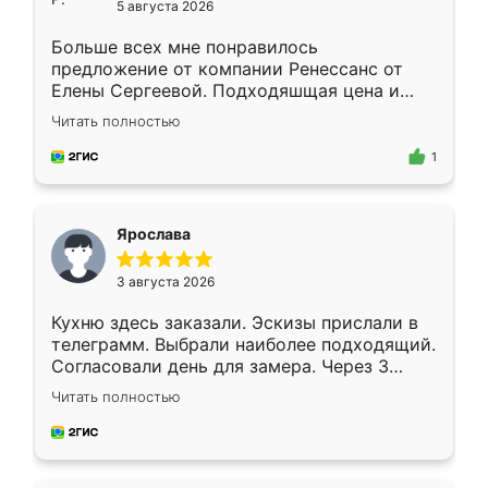
5 августа 2026
Больше всех мне понравилось
предложение от компании Ренессанс от
Елены Сергеевой. Подходяшщая цена и
короткие сроки изготовления. Приехавший
Читать полностью
для замера сотрудник Владислав
предложил по моему эскизу самый
1
подходящий вариант шкафа. Немного его
видоизменил, получилось даже лучше, чем
я хотела.
Ярослава
3 августа 2026
Кухню здесь заказали. Эскизы прислали в
телеграмм. Выбрали наиболее подходящий.
Согласовали день для замера. Через 3
недели кухня была уже готова. Остались
Читать полностью
довольны работой. Спасибо Ренессанс
мебель за качественную работу!