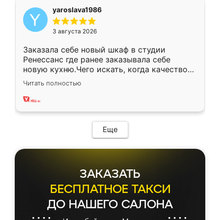
yaroslava1986
3 августа 2026
Заказала себе новый шкаф в студии
Ренессанс где ранее заказывала себе
новую кухню.Чего искать, когда качеством
вполне довольна. Служит кухня уже почти
Читать полностью
два года, нареканий нет.
Еще
ЗАКАЗАТЬ
БЕСПЛАТНОЕ ТАКСИ
ДО НАШЕГО САЛОНА