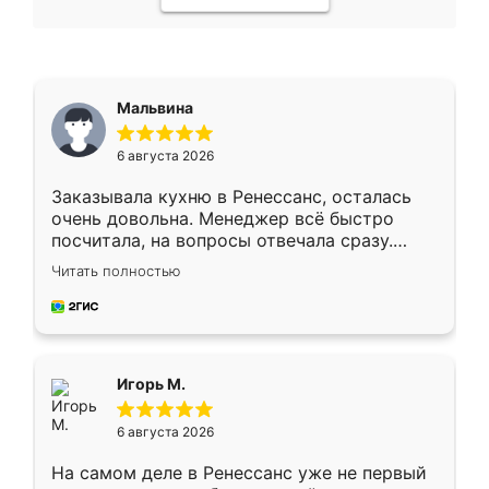
Мальвина
6 августа 2026
Заказывала кухню в Ренессанс, осталась
очень довольна. Менеджер всё быстро
посчитала, на вопросы отвечала сразу.
Замерщик приехал в субботу, подошёл к
Читать полностью
делу со всей ответственностью. Собрали
за день, ребята работали аккуратно, даже
пыли почти не было. Качество отличное,
ящики ходят плавно, ничего не скрипит.
Всё подошло как влитое.
Игорь М.
6 августа 2026
На самом деле в Ренессанс уже не первый