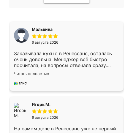
Мальвина
6 августа 2026
Заказывала кухню в Ренессанс, осталась
очень довольна. Менеджер всё быстро
посчитала, на вопросы отвечала сразу.
Замерщик приехал в субботу, подошёл к
Читать полностью
делу со всей ответственностью. Собрали
за день, ребята работали аккуратно, даже
пыли почти не было. Качество отличное,
ящики ходят плавно, ничего не скрипит.
Всё подошло как влитое.
Игорь М.
6 августа 2026
На самом деле в Ренессанс уже не первый