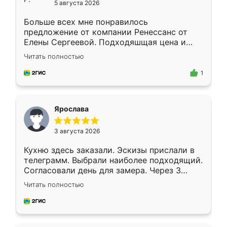
5 августа 2026
Больше всех мне понравилось
предложение от компании Ренессанс от
Елены Сергеевой. Подходяшщая цена и
короткие сроки изготовления. Приехавший
Читать полностью
для замера сотрудник Владислав
предложил по моему эскизу самый
1
подходящий вариант шкафа. Немного его
видоизменил, получилось даже лучше, чем
я хотела.
Ярослава
3 августа 2026
Кухню здесь заказали. Эскизы прислали в
телеграмм. Выбрали наиболее подходящий.
Согласовали день для замера. Через 3
недели кухня была уже готова. Остались
Читать полностью
довольны работой. Спасибо Ренессанс
мебель за качественную работу!