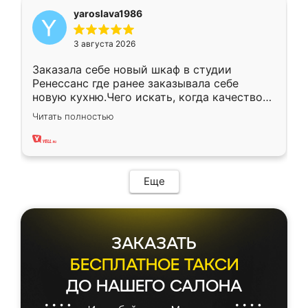
yaroslava1986
3 августа 2026
Заказала себе новый шкаф в студии
Ренессанс где ранее заказывала себе
новую кухню.Чего искать, когда качеством
вполне довольна. Служит кухня уже почти
Читать полностью
два года, нареканий нет.
Еще
ЗАКАЗАТЬ
БЕСПЛАТНОЕ ТАКСИ
ДО НАШЕГО САЛОНА