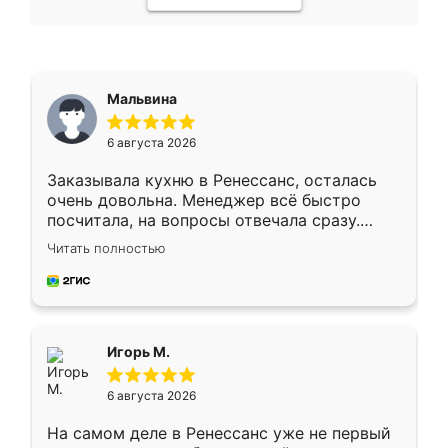
Мальвина
6 августа 2026
Заказывала кухню в Ренессанс, осталась
очень довольна. Менеджер всё быстро
посчитала, на вопросы отвечала сразу.
Замерщик приехал в субботу, подошёл к
Читать полностью
делу со всей ответственностью. Собрали
за день, ребята работали аккуратно, даже
пыли почти не было. Качество отличное,
ящики ходят плавно, ничего не скрипит.
Всё подошло как влитое.
Игорь М.
6 августа 2026
На самом деле в Ренессанс уже не первый