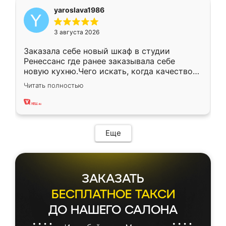
yaroslava1986
3 августа 2026
Заказала себе новый шкаф в студии
Ренессанс где ранее заказывала себе
новую кухню.Чего искать, когда качеством
вполне довольна. Служит кухня уже почти
Читать полностью
два года, нареканий нет.
Еще
ЗАКАЗАТЬ
БЕСПЛАТНОЕ ТАКСИ
ДО НАШЕГО САЛОНА