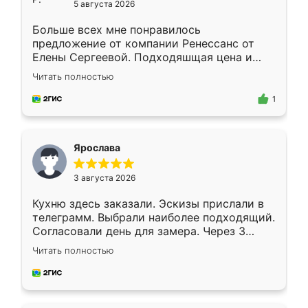
5 августа 2026
Больше всех мне понравилось
предложение от компании Ренессанс от
Елены Сергеевой. Подходяшщая цена и
короткие сроки изготовления. Приехавший
Читать полностью
для замера сотрудник Владислав
предложил по моему эскизу самый
1
подходящий вариант шкафа. Немного его
видоизменил, получилось даже лучше, чем
я хотела.
Ярослава
3 августа 2026
Кухню здесь заказали. Эскизы прислали в
телеграмм. Выбрали наиболее подходящий.
Согласовали день для замера. Через 3
недели кухня была уже готова. Остались
Читать полностью
довольны работой. Спасибо Ренессанс
мебель за качественную работу!