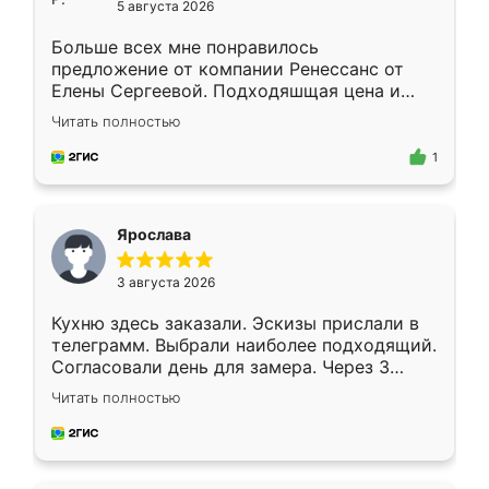
5 августа 2026
Больше всех мне понравилось
предложение от компании Ренессанс от
Елены Сергеевой. Подходяшщая цена и
короткие сроки изготовления. Приехавший
Читать полностью
для замера сотрудник Владислав
предложил по моему эскизу самый
1
подходящий вариант шкафа. Немного его
видоизменил, получилось даже лучше, чем
я хотела.
Ярослава
3 августа 2026
Кухню здесь заказали. Эскизы прислали в
телеграмм. Выбрали наиболее подходящий.
Согласовали день для замера. Через 3
недели кухня была уже готова. Остались
Читать полностью
довольны работой. Спасибо Ренессанс
мебель за качественную работу!