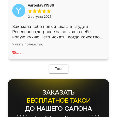
yaroslava1986
3 августа 2026
Заказала себе новый шкаф в студии
Ренессанс где ранее заказывала себе
новую кухню.Чего искать, когда качеством
вполне довольна. Служит кухня уже почти
Читать полностью
два года, нареканий нет.
Еще
ЗАКАЗАТЬ
БЕСПЛАТНОЕ ТАКСИ
ДО НАШЕГО САЛОНА