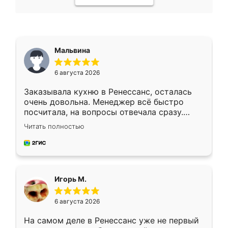
Мальвина
6 августа 2026
Заказывала кухню в Ренессанс, осталась
очень довольна. Менеджер всё быстро
посчитала, на вопросы отвечала сразу.
Замерщик приехал в субботу, подошёл к
Читать полностью
делу со всей ответственностью. Собрали
за день, ребята работали аккуратно, даже
пыли почти не было. Качество отличное,
ящики ходят плавно, ничего не скрипит.
Всё подошло как влитое.
Игорь М.
6 августа 2026
На самом деле в Ренессанс уже не первый