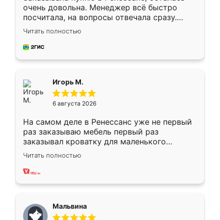
очень довольна. Менеджер всё быстро
посчитала, на вопросы отвечала сразу.
Замерщик приехал в субботу, подошёл к
Читать полностью
делу со всей ответственностью. Собрали
за день, ребята работали аккуратно, даже
пыли почти не было. Качество отличное,
ящики ходят плавно, ничего не скрипит.
Всё подошло как влитое.
Игорь М.
6 августа 2026
На самом деле в Ренессанс уже не первый
раз заказываю мебель первый раз
заказывал кроватку для маленького
ребёнка при его рождении ,во второй раз
Читать полностью
заказал шкаф-купе. По качеству очень
хорошее сборка достаточно быстрая,
также адекватные цены. До этого
сравнивал с разными конкурентами в этом
сегменте ,выбор у конкурентов куда
Мальвина
меньше, здесь же он более разнообразный.