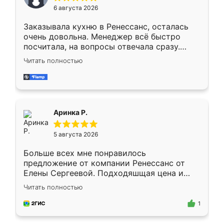
Мне нравится ,если что-то потребуется из
6 августа 2026
мебели буду заказывать только здесь.
Заказывала кухню в Ренессанс, осталась
очень довольна. Менеджер всё быстро
посчитала, на вопросы отвечала сразу.
Замерщик приехал в субботу, подошёл к
Читать полностью
делу со всей ответственностью. Собрали
за день, ребята работали аккуратно, даже
пыли почти не было. Качество отличное,
ящики ходят плавно, ничего не скрипит.
Всё подошло как влитое.
Аринка Р.
5 августа 2026
Больше всех мне понравилось
предложение от компании Ренессанс от
Елены Сергеевой. Подходяшщая цена и
короткие сроки изготовления. Приехавший
Читать полностью
для замера сотрудник Владислав
предложил по моему эскизу самый
1
подходящий вариант шкафа. Немного его
видоизменил, получилось даже лучше, чем