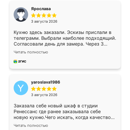
я хотела.
Ярослава
3 августа 2026
Кухню здесь заказали. Эскизы прислали в
телеграмм. Выбрали наиболее подходящий.
Согласовали день для замера. Через 3
недели кухня была уже готова. Остались
Читать полностью
довольны работой. Спасибо Ренессанс
мебель за качественную работу!
yaroslava1986
3 августа 2026
Заказала себе новый шкаф в студии
Ренессанс где ранее заказывала себе
новую кухню.Чего искать, когда качеством
вполне довольна. Служит кухня уже почти
Читать полностью
два года, нареканий нет.