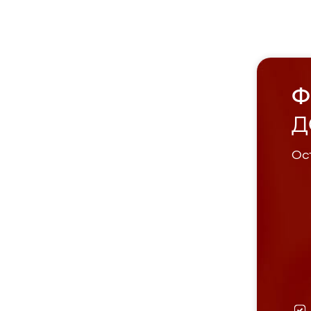
Ф
Д
Ост