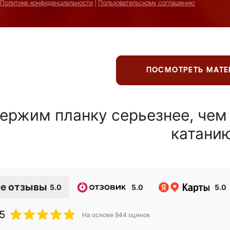
Политике конфиденциальности
|
Пользовательскому соглашению
ПОСМОТРЕТЬ МАТ
ержим планку серьезнее, чем
катани
е отзывы
5.0
5.0
5.0
5
На основе
944
оценок