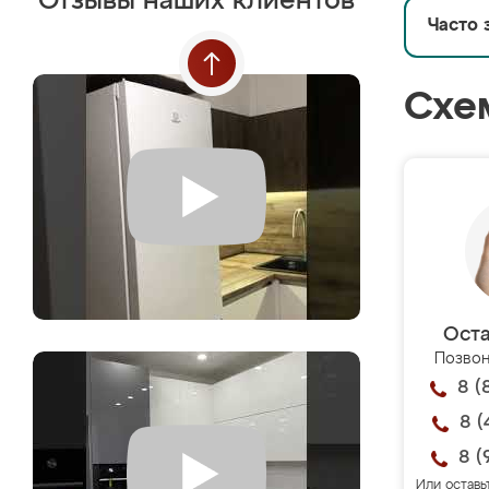
Отзывы наших клиентов
Часто 
Схе
Оста
Позвон
8 (
8 (
8 (
Или оставь