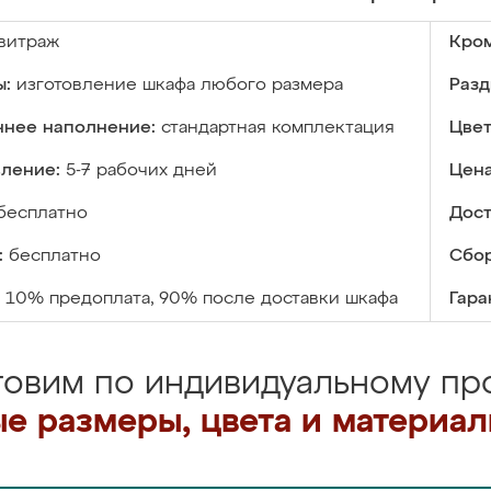
витраж
Кром
ы:
изготовление шкафа любого размера
Разд
ннее наполнение:
стандартная комплектация
Цвет
вление:
5-7 рабочих дней
Цена
бесплатно
Дост
:
бесплатно
Сбор
10% предоплата, 90% после доставки шкафа
Гара
товим по индивидуальному про
е размеры, цвета и материа