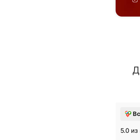
Д
Вс
5.0
из 