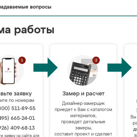
задаваемые вопросы
ма работы
вьте заявку
Замер и расчет
ите по номерам
Дизайнер-замерщик
800) 511-89-55
приедет к Вам с каталогом
материалов,
Вы
495) 665-24-01
проведёт детальные
р
926) 409-68-13
замеры,
д
составит проект и сделает
з
те заявку на сайте для