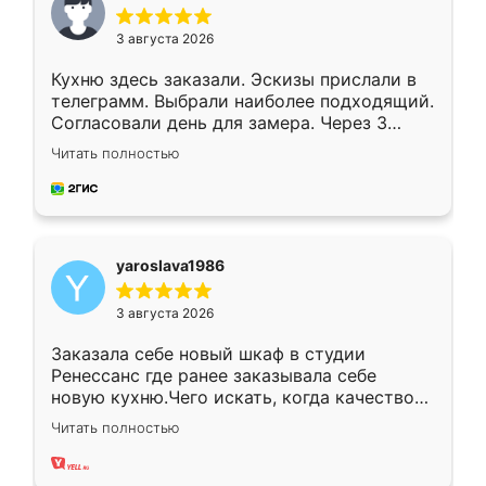
3 августа 2026
Кухню здесь заказали. Эскизы прислали в
телеграмм. Выбрали наиболее подходящий.
Согласовали день для замера. Через 3
недели кухня была уже готова. Остались
Читать полностью
довольны работой. Спасибо Ренессанс
мебель за качественную работу!
yaroslava1986
3 августа 2026
Заказала себе новый шкаф в студии
Ренессанс где ранее заказывала себе
новую кухню.Чего искать, когда качеством
вполне довольна. Служит кухня уже почти
Читать полностью
два года, нареканий нет.