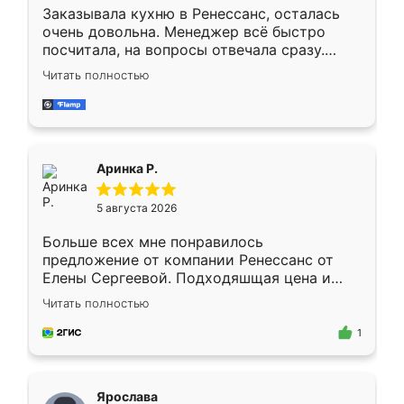
Заказывала кухню в Ренессанс, осталась
очень довольна. Менеджер всё быстро
посчитала, на вопросы отвечала сразу.
Замерщик приехал в субботу, подошёл к
Читать полностью
делу со всей ответственностью. Собрали
за день, ребята работали аккуратно, даже
пыли почти не было. Качество отличное,
ящики ходят плавно, ничего не скрипит.
Всё подошло как влитое.
Аринка Р.
5 августа 2026
Больше всех мне понравилось
предложение от компании Ренессанс от
Елены Сергеевой. Подходяшщая цена и
короткие сроки изготовления. Приехавший
Читать полностью
для замера сотрудник Владислав
предложил по моему эскизу самый
1
подходящий вариант шкафа. Немного его
видоизменил, получилось даже лучше, чем
я хотела.
Ярослава