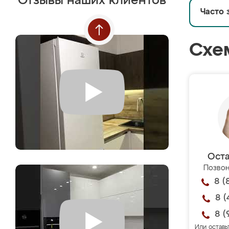
Отзывы наших клиентов
Часто 
Схе
Оста
Позвон
8 (
8 (
8 (
Или оставь