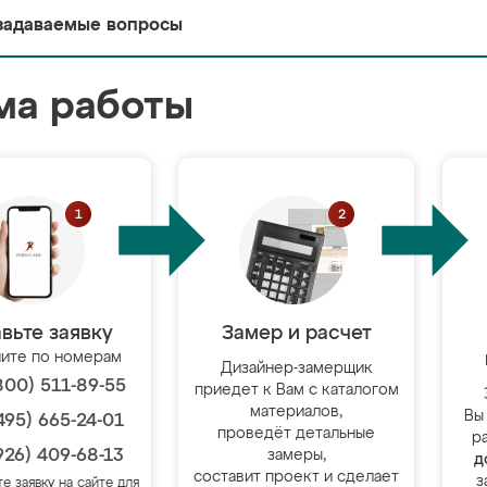
задаваемые вопросы
ма работы
вьте заявку
Замер и расчет
ите по номерам
Дизайнер-замерщик
800) 511-89-55
приедет к Вам с каталогом
материалов,
Вы
495) 665-24-01
проведёт детальные
р
926) 409-68-13
замеры,
д
составит проект и сделает
з
те заявку на сайте для