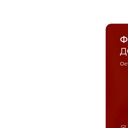
Ф
Д
Ост