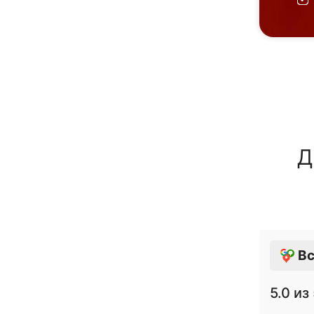
Д
Вс
5.0
из 