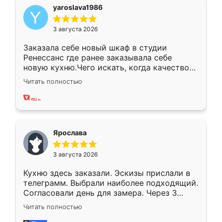
yaroslava1986
3 августа 2026
Заказала себе новый шкаф в студии
Ренессанс где ранее заказывала себе
новую кухню.Чего искать, когда качеством
вполне довольна. Служит кухня уже почти
Читать полностью
два года, нареканий нет.
Ярослава
3 августа 2026
Кухню здесь заказали. Эскизы прислали в
телеграмм. Выбрали наиболее подходящий.
Согласовали день для замера. Через 3
недели кухня была уже готова. Остались
Читать полностью
довольны работой. Спасибо Ренессанс