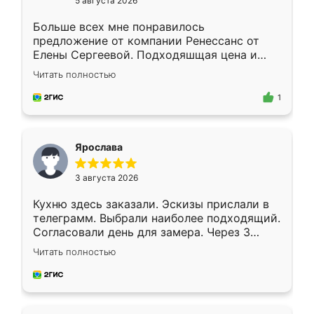
5 августа 2026
Больше всех мне понравилось
предложение от компании Ренессанс от
Елены Сергеевой. Подходяшщая цена и
короткие сроки изготовления. Приехавший
Читать полностью
для замера сотрудник Владислав
предложил по моему эскизу самый
1
подходящий вариант шкафа. Немного его
видоизменил, получилось даже лучше, чем
я хотела.
Ярослава
3 августа 2026
Кухню здесь заказали. Эскизы прислали в
телеграмм. Выбрали наиболее подходящий.
Согласовали день для замера. Через 3
недели кухня была уже готова. Остались
Читать полностью
довольны работой. Спасибо Ренессанс
мебель за качественную работу!