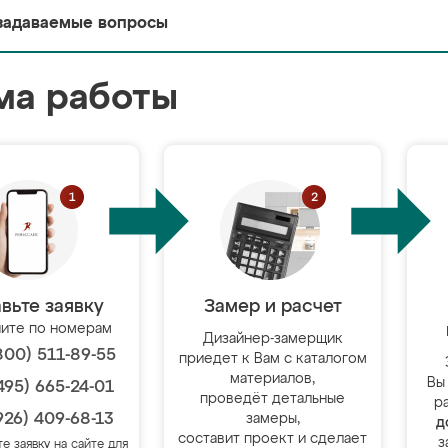
задаваемые вопросы
ма работы
вьте заявку
Замер и расчет
ите по номерам
Дизайнер-замерщик
800) 511-89-55
приедет к Вам с каталогом
материалов,
Вы
495) 665-24-01
проведёт детальные
р
926) 409-68-13
замеры,
д
составит проект и сделает
з
те заявку на сайте для