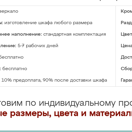
зеркало
Кром
ы:
изготовление шкафа любого размера
Разд
ннее наполнение:
стандартная комплектация
Цвет
вление:
5-7 рабочих дней
Цена
бесплатно
Дост
:
бесплатно
Сбор
10% предоплата, 90% после доставки шкафа
Гара
товим по индивидуальному про
е размеры, цвета и материа