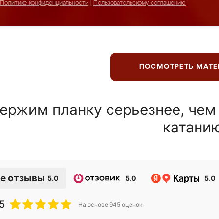
Политике конфиденциальности
|
Пользовательскому соглашению
ПОСМОТРЕТЬ МАТ
ержим планку серьезнее, чем
катани
е отзывы
5.0
5.0
5.0
5
На основе
945
оценок