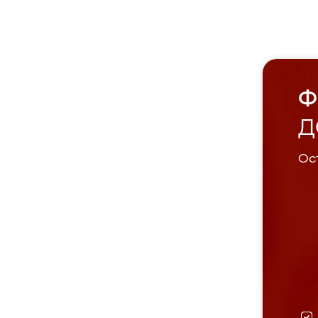
Ф
Д
Ост