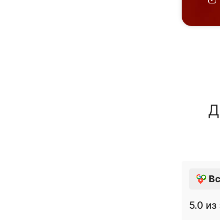
Д
Вс
5.0
из 