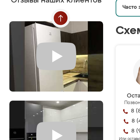
Отзывы наших клиентов
Часто 
Схе
Оста
Позвон
8 (
8 (
8 (
Или оставь