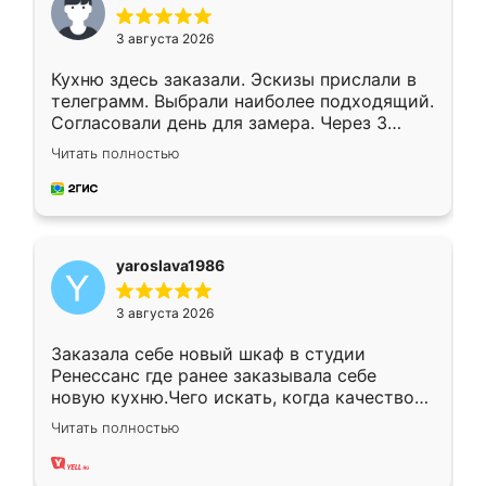
3 августа 2026
Кухню здесь заказали. Эскизы прислали в
телеграмм. Выбрали наиболее подходящий.
Согласовали день для замера. Через 3
недели кухня была уже готова. Остались
Читать полностью
довольны работой. Спасибо Ренессанс
мебель за качественную работу!
yaroslava1986
3 августа 2026
Заказала себе новый шкаф в студии
Ренессанс где ранее заказывала себе
новую кухню.Чего искать, когда качеством
вполне довольна. Служит кухня уже почти
Читать полностью
два года, нареканий нет.