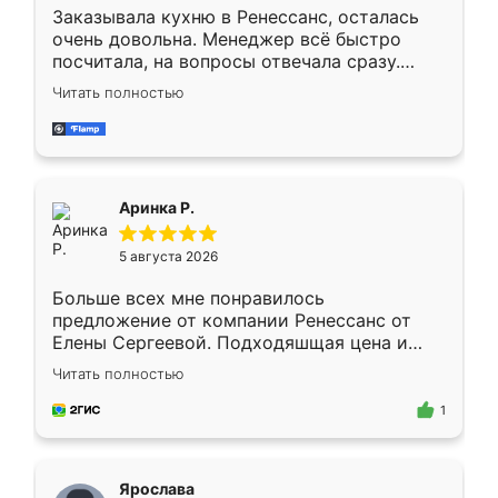
Заказывала кухню в Ренессанс, осталась
очень довольна. Менеджер всё быстро
посчитала, на вопросы отвечала сразу.
Замерщик приехал в субботу, подошёл к
Читать полностью
делу со всей ответственностью. Собрали
за день, ребята работали аккуратно, даже
пыли почти не было. Качество отличное,
ящики ходят плавно, ничего не скрипит.
Всё подошло как влитое.
Аринка Р.
5 августа 2026
Больше всех мне понравилось
предложение от компании Ренессанс от
Елены Сергеевой. Подходяшщая цена и
короткие сроки изготовления. Приехавший
Читать полностью
для замера сотрудник Владислав
предложил по моему эскизу самый
1
подходящий вариант шкафа. Немного его
видоизменил, получилось даже лучше, чем
я хотела.
Ярослава