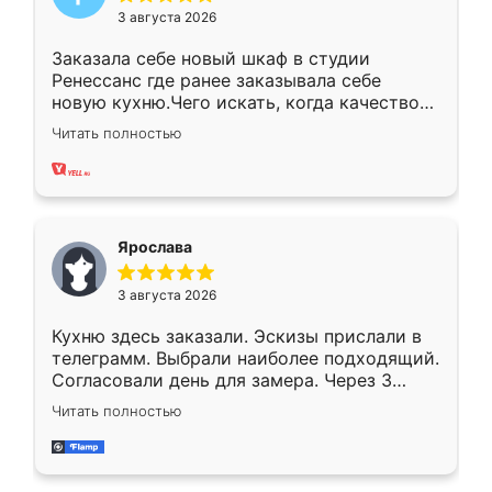
3 августа 2026
Заказала себе новый шкаф в студии
Ренессанс где ранее заказывала себе
новую кухню.Чего искать, когда качеством
вполне довольна. Служит кухня уже почти
Читать полностью
два года, нареканий нет.
Ярослава
3 августа 2026
Кухню здесь заказали. Эскизы прислали в
телеграмм. Выбрали наиболее подходящий.
Согласовали день для замера. Через 3
недели кухня была уже готова. Остались
Читать полностью
довольны работой. Спасибо Ренессанс
мебель за качественную работу!