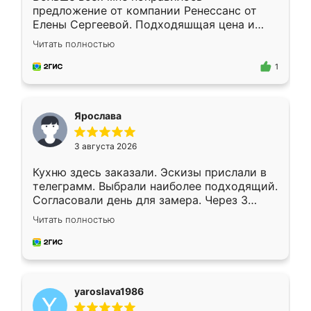
предложение от компании Ренессанс от
Елены Сергеевой. Подходяшщая цена и
короткие сроки изготовления. Приехавший
Читать полностью
для замера сотрудник Владислав
предложил по моему эскизу самый
1
подходящий вариант шкафа. Немного его
видоизменил, получилось даже лучше, чем
я хотела.
Ярослава
3 августа 2026
Кухню здесь заказали. Эскизы прислали в
телеграмм. Выбрали наиболее подходящий.
Согласовали день для замера. Через 3
недели кухня была уже готова. Остались
Читать полностью
довольны работой. Спасибо Ренессанс
мебель за качественную работу!
yaroslava1986