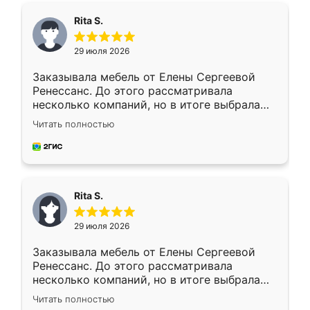
Rita S.
29 июля 2026
Заказывала мебель от Елены Сергеевой
Ренессанс. До этого рассматривала
несколько компаний, но в итоге выбрала
эту. Сначала обговорили условия, потом
Читать полностью
приехал замерщик, всё спокойно объяснил
и снял размеры. Изготовили в срок, с
доставкой тоже никаких проблем не
возникло. Сборку выполнили аккуратно,
мебель сразу встала на свое место без
Rita S.
каких-либо доработок. Качеством осталась
довольна, все выглядит так, как и ожидала.
29 июля 2026
Заказывала мебель от Елены Сергеевой
Ренессанс. До этого рассматривала
несколько компаний, но в итоге выбрала
эту. Сначала обговорили условия, потом
Читать полностью
приехал замерщик, всё спокойно объяснил