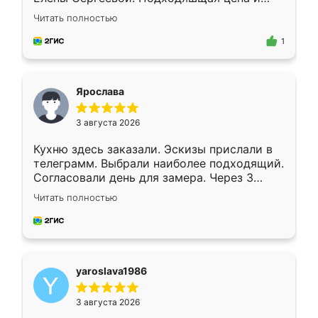
короткие сроки изготовления. Приехавший
Читать полностью
для замера сотрудник Владислав
предложил по моему эскизу самый
1
подходящий вариант шкафа. Немного его
видоизменил, получилось даже лучше, чем
я хотела.
Ярослава
3 августа 2026
Кухню здесь заказали. Эскизы прислали в
телеграмм. Выбрали наиболее подходящий.
Согласовали день для замера. Через 3
недели кухня была уже готова. Остались
Читать полностью
довольны работой. Спасибо Ренессанс
мебель за качественную работу!
yaroslava1986
3 августа 2026