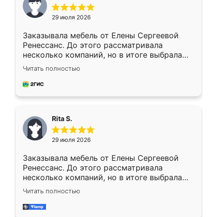
29 июля 2026
Заказывала мебель от Елены Сергеевой
Ренессанс. До этого рассматривала
несколько компаний, но в итоге выбрала
эту. Сначала обговорили условия, потом
Читать полностью
приехал замерщик, всё спокойно объяснил
и снял размеры. Изготовили в срок, с
доставкой тоже никаких проблем не
возникло. Сборку выполнили аккуратно,
мебель сразу встала на свое место без
Rita S.
каких-либо доработок. Качеством осталась
довольна, все выглядит так, как и ожидала.
29 июля 2026
Заказывала мебель от Елены Сергеевой
Ренессанс. До этого рассматривала
несколько компаний, но в итоге выбрала
эту. Сначала обговорили условия, потом
Читать полностью
приехал замерщик, всё спокойно объяснил
и снял размеры. Изготовили в срок, с
доставкой тоже никаких проблем не