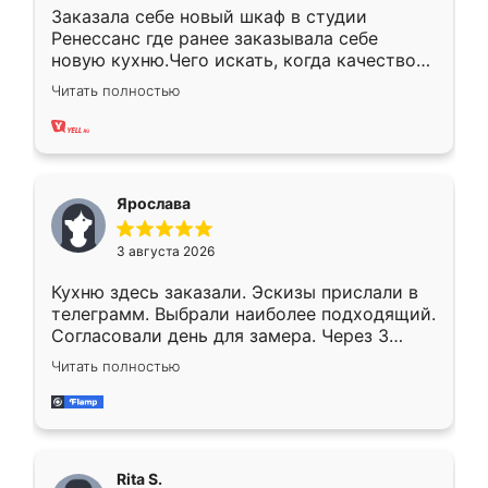
Заказала себе новый шкаф в студии
Ренессанс где ранее заказывала себе
новую кухню.Чего искать, когда качеством
вполне довольна. Служит кухня уже почти
Читать полностью
два года, нареканий нет.
Ярослава
3 августа 2026
Кухню здесь заказали. Эскизы прислали в
телеграмм. Выбрали наиболее подходящий.
Согласовали день для замера. Через 3
недели кухня была уже готова. Остались
Читать полностью
довольны работой. Спасибо Ренессанс
мебель за качественную работу!
Rita S.