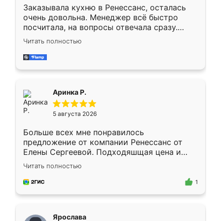
Заказывала кухню в Ренессанс, осталась
очень довольна. Менеджер всё быстро
посчитала, на вопросы отвечала сразу.
Замерщик приехал в субботу, подошёл к
Читать полностью
делу со всей ответственностью. Собрали
за день, ребята работали аккуратно, даже
пыли почти не было. Качество отличное,
ящики ходят плавно, ничего не скрипит.
Всё подошло как влитое.
Аринка Р.
5 августа 2026
Больше всех мне понравилось
предложение от компании Ренессанс от
Елены Сергеевой. Подходяшщая цена и
короткие сроки изготовления. Приехавший
Читать полностью
для замера сотрудник Владислав
предложил по моему эскизу самый
1
подходящий вариант шкафа. Немного его
видоизменил, получилось даже лучше, чем
я хотела.
Ярослава