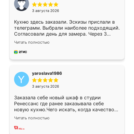
3 августа 2026
Кухню здесь заказали. Эскизы прислали в
телеграмм. Выбрали наиболее подходящий.
Согласовали день для замера. Через 3
недели кухня была уже готова. Остались
Читать полностью
довольны работой. Спасибо Ренессанс
мебель за качественную работу!
yaroslava1986
3 августа 2026
Заказала себе новый шкаф в студии
Ренессанс где ранее заказывала себе
новую кухню.Чего искать, когда качеством
вполне довольна. Служит кухня уже почти
Читать полностью
два года, нареканий нет.