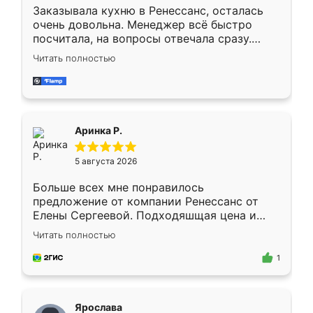
Заказывала кухню в Ренессанс, осталась
очень довольна. Менеджер всё быстро
посчитала, на вопросы отвечала сразу.
Замерщик приехал в субботу, подошёл к
Читать полностью
делу со всей ответственностью. Собрали
за день, ребята работали аккуратно, даже
пыли почти не было. Качество отличное,
ящики ходят плавно, ничего не скрипит.
Всё подошло как влитое.
Аринка Р.
5 августа 2026
Больше всех мне понравилось
предложение от компании Ренессанс от
Елены Сергеевой. Подходяшщая цена и
короткие сроки изготовления. Приехавший
Читать полностью
для замера сотрудник Владислав
предложил по моему эскизу самый
1
подходящий вариант шкафа. Немного его
видоизменил, получилось даже лучше, чем
я хотела.
Ярослава