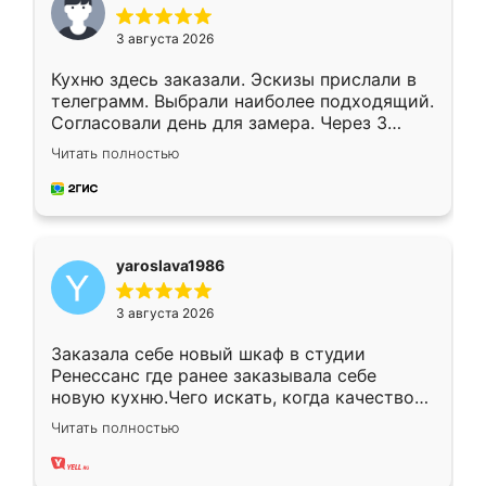
3 августа 2026
Кухню здесь заказали. Эскизы прислали в
телеграмм. Выбрали наиболее подходящий.
Согласовали день для замера. Через 3
недели кухня была уже готова. Остались
Читать полностью
довольны работой. Спасибо Ренессанс
мебель за качественную работу!
yaroslava1986
3 августа 2026
Заказала себе новый шкаф в студии
Ренессанс где ранее заказывала себе
новую кухню.Чего искать, когда качеством
вполне довольна. Служит кухня уже почти
Читать полностью
два года, нареканий нет.