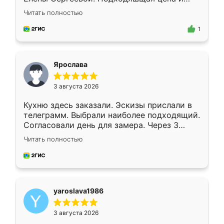
короткие сроки изготовления. Приехавший
Читать полностью
для замера сотрудник Владислав
предложил по моему эскизу самый
1
подходящий вариант шкафа. Немного его
видоизменил, получилось даже лучше, чем
я хотела.
Ярослава
3 августа 2026
Кухню здесь заказали. Эскизы прислали в
телеграмм. Выбрали наиболее подходящий.
Согласовали день для замера. Через 3
недели кухня была уже готова. Остались
Читать полностью
довольны работой. Спасибо Ренессанс
мебель за качественную работу!
yaroslava1986
3 августа 2026