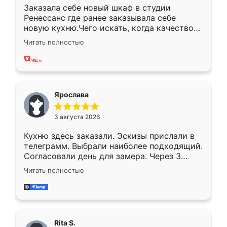
Заказала себе новый шкаф в студии
Ренессанс где ранее заказывала себе
новую кухню.Чего искать, когда качеством
вполне довольна. Служит кухня уже почти
Читать полностью
два года, нареканий нет.
Ярослава
3 августа 2026
Кухню здесь заказали. Эскизы прислали в
телеграмм. Выбрали наиболее подходящий.
Согласовали день для замера. Через 3
недели кухня была уже готова. Остались
Читать полностью
довольны работой. Спасибо Ренессанс
мебель за качественную работу!
Rita S.