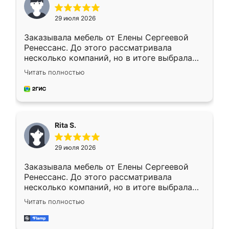
29 июля 2026
Заказывала мебель от Елены Сергеевой
Ренессанс. До этого рассматривала
несколько компаний, но в итоге выбрала
эту. Сначала обговорили условия, потом
Читать полностью
приехал замерщик, всё спокойно объяснил
и снял размеры. Изготовили в срок, с
доставкой тоже никаких проблем не
возникло. Сборку выполнили аккуратно,
мебель сразу встала на свое место без
Rita S.
каких-либо доработок. Качеством осталась
довольна, все выглядит так, как и ожидала.
29 июля 2026
Заказывала мебель от Елены Сергеевой
Ренессанс. До этого рассматривала
несколько компаний, но в итоге выбрала
эту. Сначала обговорили условия, потом
Читать полностью
приехал замерщик, всё спокойно объяснил
и снял размеры. Изготовили в срок, с
доставкой тоже никаких проблем не