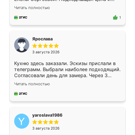
короткие сроки изготовления. Приехавший
Читать полностью
для замера сотрудник Владислав
предложил по моему эскизу самый
1
подходящий вариант шкафа. Немного его
видоизменил, получилось даже лучше, чем
я хотела.
Ярослава
3 августа 2026
Кухню здесь заказали. Эскизы прислали в
телеграмм. Выбрали наиболее подходящий.
Согласовали день для замера. Через 3
недели кухня была уже готова. Остались
Читать полностью
довольны работой. Спасибо Ренессанс
мебель за качественную работу!
yaroslava1986
3 августа 2026