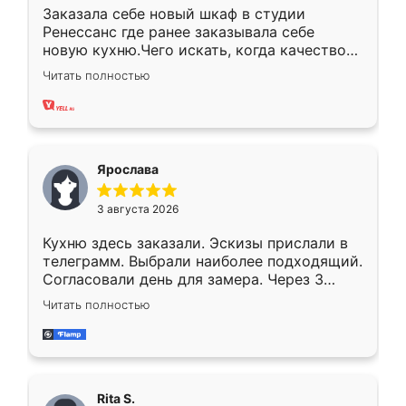
Заказала себе новый шкаф в студии
Ренессанс где ранее заказывала себе
новую кухню.Чего искать, когда качеством
вполне довольна. Служит кухня уже почти
Читать полностью
два года, нареканий нет.
Ярослава
3 августа 2026
Кухню здесь заказали. Эскизы прислали в
телеграмм. Выбрали наиболее подходящий.
Согласовали день для замера. Через 3
недели кухня была уже готова. Остались
Читать полностью
довольны работой. Спасибо Ренессанс
мебель за качественную работу!
Rita S.