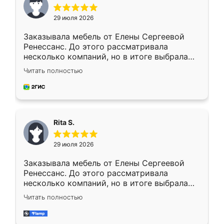
29 июля 2026
Заказывала мебель от Елены Сергеевой
Ренессанс. До этого рассматривала
несколько компаний, но в итоге выбрала
эту. Сначала обговорили условия, потом
Читать полностью
приехал замерщик, всё спокойно объяснил
и снял размеры. Изготовили в срок, с
доставкой тоже никаких проблем не
возникло. Сборку выполнили аккуратно,
мебель сразу встала на свое место без
Rita S.
каких-либо доработок. Качеством осталась
довольна, все выглядит так, как и ожидала.
29 июля 2026
Заказывала мебель от Елены Сергеевой
Ренессанс. До этого рассматривала
несколько компаний, но в итоге выбрала
эту. Сначала обговорили условия, потом
Читать полностью
приехал замерщик, всё спокойно объяснил
и снял размеры. Изготовили в срок, с
доставкой тоже никаких проблем не