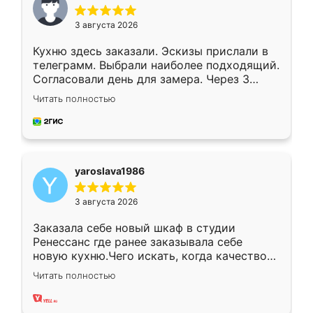
3 августа 2026
Кухню здесь заказали. Эскизы прислали в
телеграмм. Выбрали наиболее подходящий.
Согласовали день для замера. Через 3
недели кухня была уже готова. Остались
Читать полностью
довольны работой. Спасибо Ренессанс
мебель за качественную работу!
yaroslava1986
3 августа 2026
Заказала себе новый шкаф в студии
Ренессанс где ранее заказывала себе
новую кухню.Чего искать, когда качеством
вполне довольна. Служит кухня уже почти
Читать полностью
два года, нареканий нет.