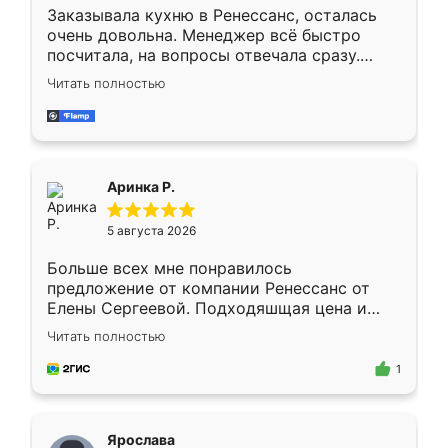
Заказывала кухню в Ренессанс, осталась
очень довольна. Менеджер всё быстро
посчитала, на вопросы отвечала сразу.
Замерщик приехал в субботу, подошёл к
Читать полностью
делу со всей ответственностью. Собрали
за день, ребята работали аккуратно, даже
пыли почти не было. Качество отличное,
ящики ходят плавно, ничего не скрипит.
Всё подошло как влитое.
Аринка Р.
5 августа 2026
Больше всех мне понравилось
предложение от компании Ренессанс от
Елены Сергеевой. Подходяшщая цена и
короткие сроки изготовления. Приехавший
Читать полностью
для замера сотрудник Владислав
предложил по моему эскизу самый
1
подходящий вариант шкафа. Немного его
видоизменил, получилось даже лучше, чем
я хотела.
Ярослава