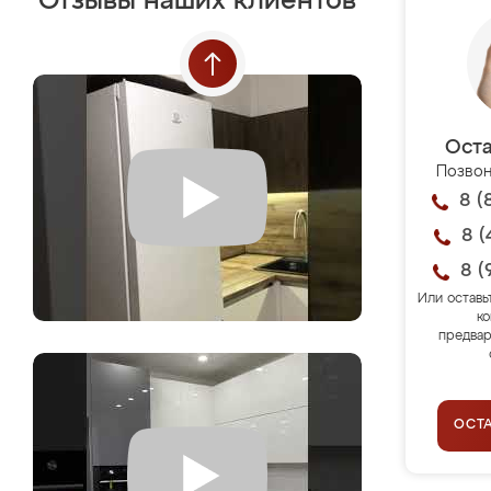
Отзывы наших клиентов
Оста
Позвон
8 (
8 (
8 (
Или оставь
ко
предвар
ОСТ