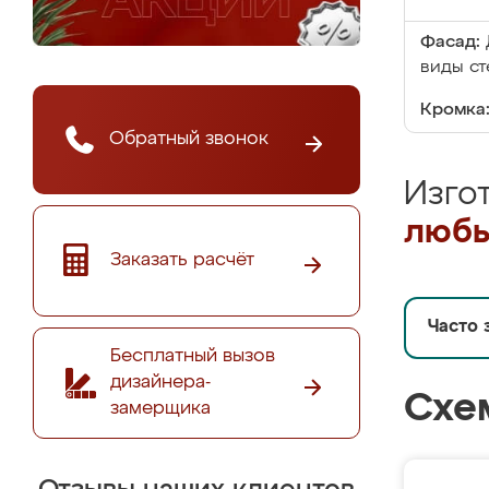
Фасад:
виды ст
Кромка
Обратный звонок
Изго
любы
Заказать расчёт
Часто 
Бесплатный вызов
дизайнера-
Схе
замерщика