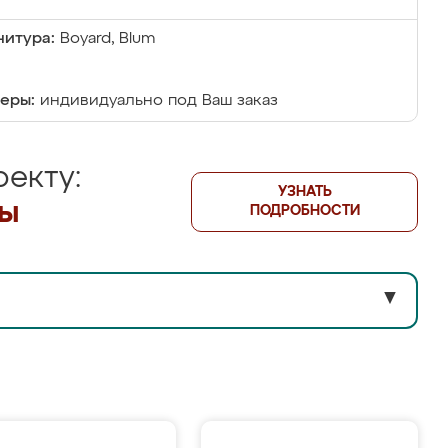
итура:
Boyard, Blum
еры:
индивидуально под Ваш заказ
екту:
УЗНАТЬ
лы
ПОДРОБНОСТИ
▼