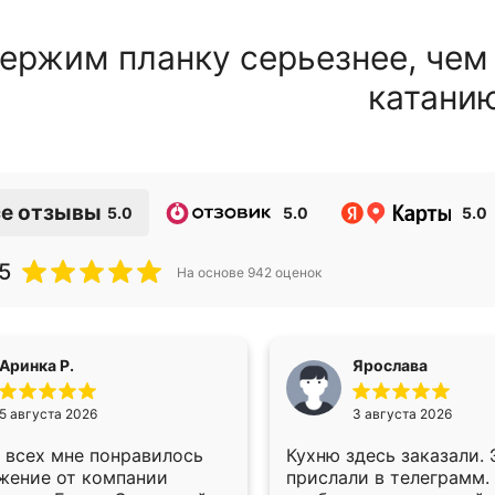
ержим планку серьезнее, чем
катани
е отзывы
5.0
5.0
5.0
5
На основе
942
оценок
Аринка Р.
Ярослава
5 августа 2026
3 августа 2026
 всех мне понравилось
Кухню здесь заказали.
жение от компании
прислали в телеграмм.