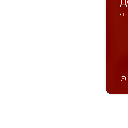
Д
Ост