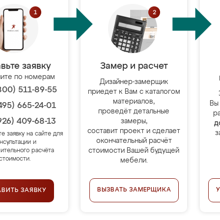
вьте заявку
Замер и расчет
ите по номерам
Дизайнер-замерщик
800) 511-89-55
приедет к Вам с каталогом
материалов,
Вы
495) 665-24-01
проведёт детальные
р
926) 409-68-13
замеры,
д
составит проект и сделает
з
те заявку на сайте для
окончательный расчёт
нсультации и
стоимости Вашей будущей
ительного расчёта
стоимости.
мебели.
ВЫЗВАТЬ ЗАМЕРЩИКА
АВИТЬ ЗАЯВКУ