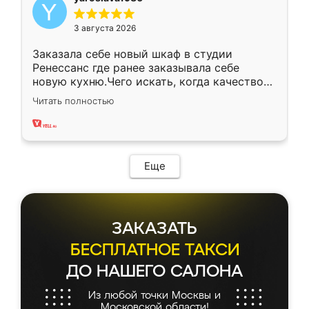
3 августа 2026
Заказала себе новый шкаф в студии
Ренессанс где ранее заказывала себе
новую кухню.Чего искать, когда качеством
вполне довольна. Служит кухня уже почти
Читать полностью
два года, нареканий нет.
Еще
ЗАКАЗАТЬ
БЕСПЛАТНОЕ ТАКСИ
ДО НАШЕГО САЛОНА
Из любой точки Москвы и
Московской области!