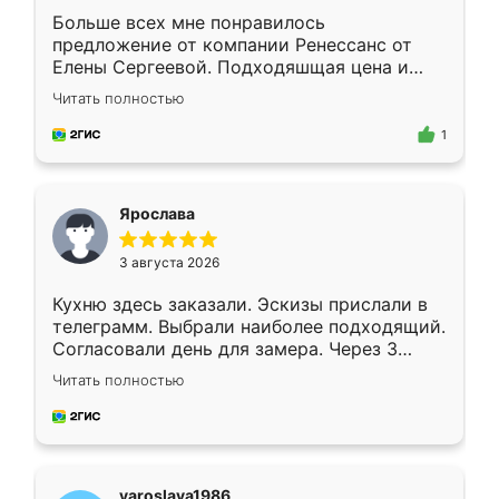
Больше всех мне понравилось
предложение от компании Ренессанс от
Елены Сергеевой. Подходяшщая цена и
короткие сроки изготовления. Приехавший
Читать полностью
для замера сотрудник Владислав
предложил по моему эскизу самый
1
подходящий вариант шкафа. Немного его
видоизменил, получилось даже лучше, чем
я хотела.
Ярослава
3 августа 2026
Кухню здесь заказали. Эскизы прислали в
телеграмм. Выбрали наиболее подходящий.
Согласовали день для замера. Через 3
недели кухня была уже готова. Остались
Читать полностью
довольны работой. Спасибо Ренессанс
мебель за качественную работу!
yaroslava1986