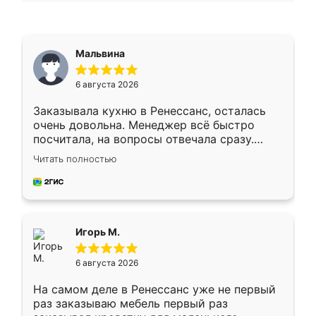
Мальвина
6 августа 2026
Заказывала кухню в Ренессанс, осталась
очень довольна. Менеджер всё быстро
посчитала, на вопросы отвечала сразу.
Замерщик приехал в субботу, подошёл к
Читать полностью
делу со всей ответственностью. Собрали
за день, ребята работали аккуратно, даже
пыли почти не было. Качество отличное,
ящики ходят плавно, ничего не скрипит.
Всё подошло как влитое.
Игорь М.
6 августа 2026
На самом деле в Ренессанс уже не первый
раз заказываю мебель первый раз