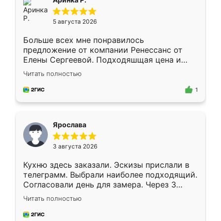
5 августа 2026
Больше всех мне понравилось
предложение от компании Ренессанс от
Елены Сергеевой. Подходяшщая цена и
короткие сроки изготовления. Приехавший
Читать полностью
для замера сотрудник Владислав
предложил по моему эскизу самый
1
подходящий вариант шкафа. Немного его
видоизменил, получилось даже лучше, чем
я хотела.
Ярослава
3 августа 2026
Кухню здесь заказали. Эскизы прислали в
телеграмм. Выбрали наиболее подходящий.
Согласовали день для замера. Через 3
недели кухня была уже готова. Остались
Читать полностью
довольны работой. Спасибо Ренессанс
мебель за качественную работу!