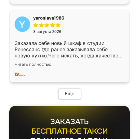
yaroslava1986
3 августа 2026
Заказала себе новый шкаф в студии
Ренессанс где ранее заказывала себе
новую кухню.Чего искать, когда качеством
вполне довольна. Служит кухня уже почти
Читать полностью
два года, нареканий нет.
Еще
ЗАКАЗАТЬ
БЕСПЛАТНОЕ ТАКСИ