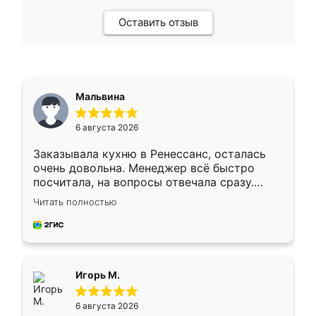
Оставить отзыв
Мальвина
6 августа 2026
Заказывала кухню в Ренессанс, осталась
очень довольна. Менеджер всё быстро
посчитала, на вопросы отвечала сразу.
Замерщик приехал в субботу, подошёл к
Читать полностью
делу со всей ответственностью. Собрали
за день, ребята работали аккуратно, даже
пыли почти не было. Качество отличное,
ящики ходят плавно, ничего не скрипит.
Всё подошло как влитое.
Игорь М.
6 августа 2026