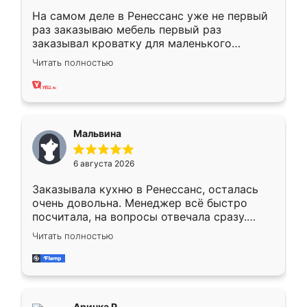
На самом деле в Ренессанс уже не первый
раз заказываю мебель первый раз
заказывал кроватку для маленького
ребёнка при его рождении ,во второй раз
Читать полностью
заказал шкаф-купе. По качеству очень
хорошее сборка достаточно быстрая,
также адекватные цены. До этого
сравнивал с разными конкурентами в этом
сегменте ,выбор у конкурентов куда
Мальвина
меньше, здесь же он более разнообразный.
Мне нравится ,если что-то потребуется из
6 августа 2026
мебели буду заказывать только здесь.
Заказывала кухню в Ренессанс, осталась
очень довольна. Менеджер всё быстро
посчитала, на вопросы отвечала сразу.
Замерщик приехал в субботу, подошёл к
Читать полностью
делу со всей ответственностью. Собрали
за день, ребята работали аккуратно, даже
пыли почти не было. Качество отличное,
ящики ходят плавно, ничего не скрипит.
Всё подошло как влитое.
Аринка Р.