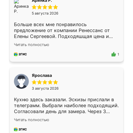
Аринка Р.
5 августа 2026
Больше всех мне понравилось
предложение от компании Ренессанс от
Елены Сергеевой. Подходяшщая цена и
короткие сроки изготовления. Приехавший
Читать полностью
для замера сотрудник Владислав
предложил по моему эскизу самый
1
подходящий вариант шкафа. Немного его
видоизменил, получилось даже лучше, чем
я хотела.
Ярослава
3 августа 2026
Кухню здесь заказали. Эскизы прислали в
телеграмм. Выбрали наиболее подходящий.
Согласовали день для замера. Через 3
недели кухня была уже готова. Остались
Читать полностью
довольны работой. Спасибо Ренессанс
мебель за качественную работу!