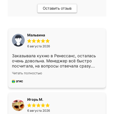
Оставить отзыв
Мальвина
6 августа 2026
Заказывала кухню в Ренессанс, осталась
очень довольна. Менеджер всё быстро
посчитала, на вопросы отвечала сразу.
Замерщик приехал в субботу, подошёл к
Читать полностью
делу со всей ответственностью. Собрали
за день, ребята работали аккуратно, даже
пыли почти не было. Качество отличное,
ящики ходят плавно, ничего не скрипит.
Всё подошло как влитое.
Игорь М.
6 августа 2026