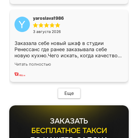
yaroslava1986
3 августа 2026
Заказала себе новый шкаф в студии
Ренессанс где ранее заказывала себе
новую кухню.Чего искать, когда качеством
вполне довольна. Служит кухня уже почти
Читать полностью
два года, нареканий нет.
Еще
ЗАКАЗАТЬ
БЕСПЛАТНОЕ ТАКСИ