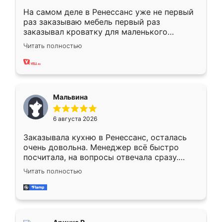
На самом деле в Ренессанс уже не первый
раз заказываю мебель первый раз
заказывал кроватку для маленького
ребёнка при его рождении ,во второй раз
Читать полностью
заказал шкаф-купе. По качеству очень
хорошее сборка достаточно быстрая,
также адекватные цены. До этого
сравнивал с разными конкурентами в этом
сегменте ,выбор у конкурентов куда
Мальвина
меньше, здесь же он более разнообразный.
Мне нравится ,если что-то потребуется из
6 августа 2026
мебели буду заказывать только здесь.
Заказывала кухню в Ренессанс, осталась
очень довольна. Менеджер всё быстро
посчитала, на вопросы отвечала сразу.
Замерщик приехал в субботу, подошёл к
Читать полностью
делу со всей ответственностью. Собрали
за день, ребята работали аккуратно, даже
пыли почти не было. Качество отличное,
ящики ходят плавно, ничего не скрипит.
Всё подошло как влитое.