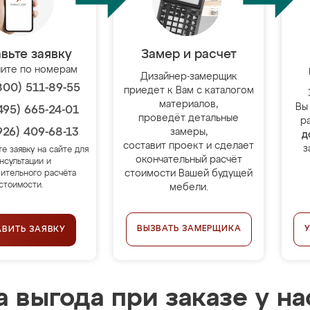
вьте заявку
Замер и расчет
ите по номерам
Дизайнер-замерщик
800) 511-89-55
приедет к Вам с каталогом
материалов,
Вы
495) 665-24-01
проведёт детальные
р
926) 409-68-13
замеры,
д
составит проект и сделает
з
те заявку на сайте для
окончательный расчёт
нсультации и
стоимости Вашей будущей
ительного расчёта
стоимости.
мебели.
ВЫЗВАТЬ ЗАМЕРЩИКА
АВИТЬ ЗАЯВКУ
 выгода при заказе у на