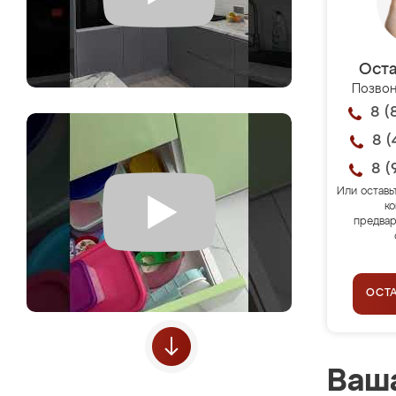
Оста
Позвон
8 (
8 (
8 (
Или оставь
ко
предвар
ОСТ
Ваша