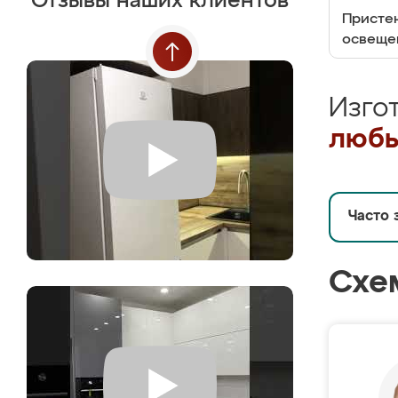
Отзывы наших клиентов
Пристен
освеще
Изго
любы
Часто 
Схе