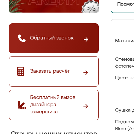
Посмот
Обратный звонок
Матери
Стенова
фотопе
Заказать расчёт
Цвет:
н
Бесплатный вызов
дизайнера-
Сушка д
замерщика
Подъем
Blum (А