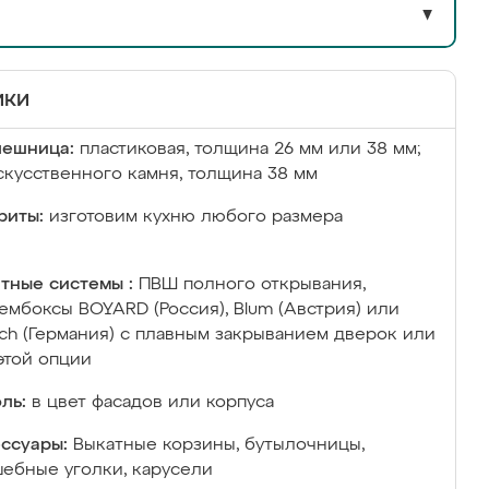
▼
ики
лешница:
пластиковая, толщина 26 мм или 38 мм;
скусственного камня, толщина 38 мм
риты:
изготовим кухню любого размера
тные системы :
ПВШ полного открывания,
ембоксы BOYARD (Россия), Blum (Австрия) или
ich (Германия) с плавным закрыванием дверок или
этой опции
ль:
в цвет фасадов или корпуса
ссуары:
Выкатные корзины, бутылочницы,
ебные уголки, карусели