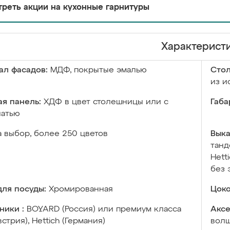
реть акции на кухонные гарнитуры
Характерист
ал фасадов:
МДФ, покрытые эмалью
Сто
из и
я панель:
ХДФ в цвет столешницы или с
Габа
чатью
а выбор, более 250 цветов
Выка
танд
Hett
без 
ля посуды:
Хромированная
Цоко
ники :
BOYARD (Россия) или премиум класса
Аксе
встрия), Hettich (Германия)
волш