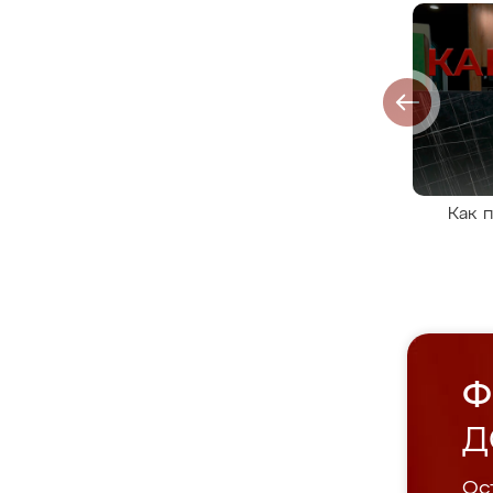
Как 
Ф
Д
Ост