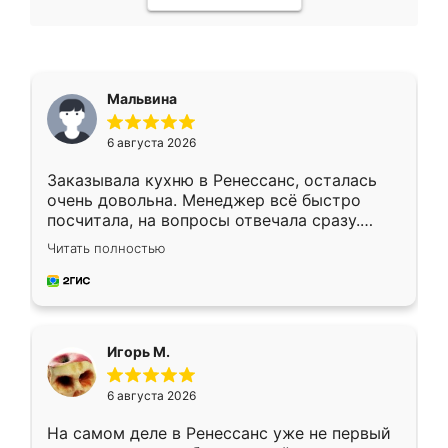
Мальвина
6 августа 2026
Заказывала кухню в Ренессанс, осталась
очень довольна. Менеджер всё быстро
посчитала, на вопросы отвечала сразу.
Замерщик приехал в субботу, подошёл к
Читать полностью
делу со всей ответственностью. Собрали
за день, ребята работали аккуратно, даже
пыли почти не было. Качество отличное,
ящики ходят плавно, ничего не скрипит.
Всё подошло как влитое.
Игорь М.
6 августа 2026
На самом деле в Ренессанс уже не первый