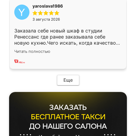
yaroslava1986
3 августа 2026
Заказала себе новый шкаф в студии
Ренессанс где ранее заказывала себе
новую кухню.Чего искать, когда качеством
вполне довольна. Служит кухня уже почти
Читать полностью
два года, нареканий нет.
Еще
ЗАКАЗАТЬ
БЕСПЛАТНОЕ ТАКСИ
ДО НАШЕГО САЛОНА