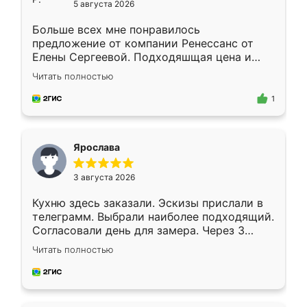
5 августа 2026
Больше всех мне понравилось
предложение от компании Ренессанс от
Елены Сергеевой. Подходяшщая цена и
короткие сроки изготовления. Приехавший
Читать полностью
для замера сотрудник Владислав
предложил по моему эскизу самый
1
подходящий вариант шкафа. Немного его
видоизменил, получилось даже лучше, чем
я хотела.
Ярослава
3 августа 2026
Кухню здесь заказали. Эскизы прислали в
телеграмм. Выбрали наиболее подходящий.
Согласовали день для замера. Через 3
недели кухня была уже готова. Остались
Читать полностью
довольны работой. Спасибо Ренессанс
мебель за качественную работу!