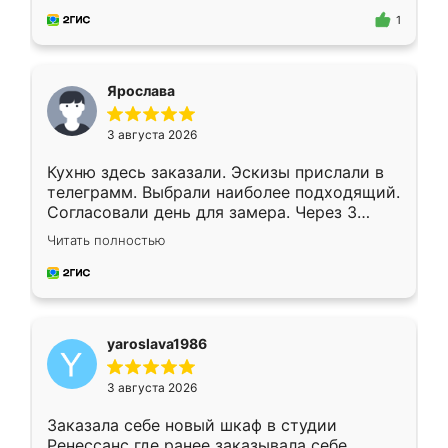
предложил по моему эскизу самый
1
подходящий вариант шкафа. Немного его
видоизменил, получилось даже лучше, чем
я хотела.
Ярослава
3 августа 2026
Кухню здесь заказали. Эскизы прислали в
телеграмм. Выбрали наиболее подходящий.
Согласовали день для замера. Через 3
недели кухня была уже готова. Остались
Читать полностью
довольны работой. Спасибо Ренессанс
мебель за качественную работу!
yaroslava1986
3 августа 2026
Заказала себе новый шкаф в студии
Ренессанс где ранее заказывала себе