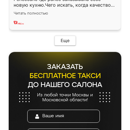
новую кухню.Чего искать, когда качеством
вполне довольна. Служит кухня уже почти
Читать полностью
два года, нареканий нет.
Еще
ЗАКАЗАТЬ
БЕСПЛАТНОЕ ТАКСИ
ДО НАШЕГО САЛОНА
Из любой точки Москвы и
Московской области!