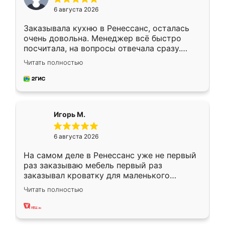
6 августа 2026
Заказывала кухню в Ренессанс, осталась
очень довольна. Менеджер всё быстро
посчитала, на вопросы отвечала сразу.
Замерщик приехал в субботу, подошёл к
Читать полностью
делу со всей ответственностью. Собрали
за день, ребята работали аккуратно, даже
пыли почти не было. Качество отличное,
ящики ходят плавно, ничего не скрипит.
Всё подошло как влитое.
Игорь М.
6 августа 2026
На самом деле в Ренессанс уже не первый
раз заказываю мебель первый раз
заказывал кроватку для маленького
ребёнка при его рождении ,во второй раз
Читать полностью
заказал шкаф-купе. По качеству очень
хорошее сборка достаточно быстрая,
также адекватные цены. До этого