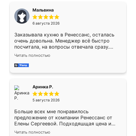
сравнивал с разными конкурентами в этом
сегменте ,выбор у конкурентов куда
Мальвина
меньше, здесь же он более разнообразный.
Мне нравится ,если что-то потребуется из
6 августа 2026
мебели буду заказывать только здесь.
Заказывала кухню в Ренессанс, осталась
очень довольна. Менеджер всё быстро
посчитала, на вопросы отвечала сразу.
Замерщик приехал в субботу, подошёл к
Читать полностью
делу со всей ответственностью. Собрали
за день, ребята работали аккуратно, даже
пыли почти не было. Качество отличное,
ящики ходят плавно, ничего не скрипит.
Всё подошло как влитое.
Аринка Р.
5 августа 2026
Больше всех мне понравилось
предложение от компании Ренессанс от
Елены Сергеевой. Подходяшщая цена и
короткие сроки изготовления. Приехавший
Читать полностью
для замера сотрудник Владислав