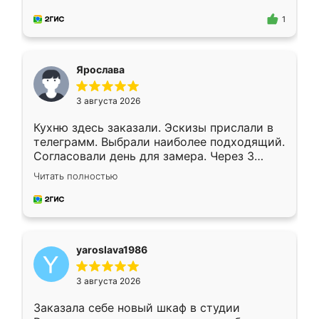
для замера сотрудник Владислав
предложил по моему эскизу самый
1
подходящий вариант шкафа. Немного его
видоизменил, получилось даже лучше, чем
я хотела.
Ярослава
3 августа 2026
Кухню здесь заказали. Эскизы прислали в
телеграмм. Выбрали наиболее подходящий.
Согласовали день для замера. Через 3
недели кухня была уже готова. Остались
Читать полностью
довольны работой. Спасибо Ренессанс
мебель за качественную работу!
yaroslava1986
3 августа 2026
Заказала себе новый шкаф в студии