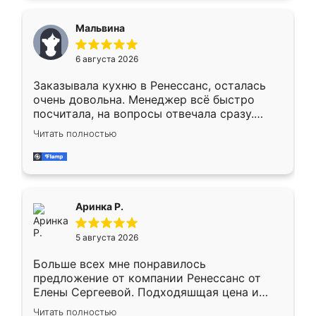
сравнивал с разными конкурентами в этом
сегменте ,выбор у конкурентов куда
Мальвина
меньше, здесь же он более разнообразный.
Мне нравится ,если что-то потребуется из
6 августа 2026
мебели буду заказывать только здесь.
Заказывала кухню в Ренессанс, осталась
очень довольна. Менеджер всё быстро
посчитала, на вопросы отвечала сразу.
Замерщик приехал в субботу, подошёл к
Читать полностью
делу со всей ответственностью. Собрали
за день, ребята работали аккуратно, даже
пыли почти не было. Качество отличное,
ящики ходят плавно, ничего не скрипит.
Всё подошло как влитое.
Аринка Р.
5 августа 2026
Больше всех мне понравилось
предложение от компании Ренессанс от
Елены Сергеевой. Подходяшщая цена и
короткие сроки изготовления. Приехавший
Читать полностью