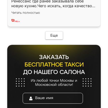
Ренессанс где ранее заказывала себе
новую кухню.Чего искать, когда качеством
вполне довольна. Служит кухня уже почти
Читать полностью
два года, нареканий нет.
Еще
ЗАКАЗАТЬ
БЕСПЛАТНОЕ ТАКСИ
ДО НАШЕГО САЛОНА
Из любой точки Москвы и
Московской области!