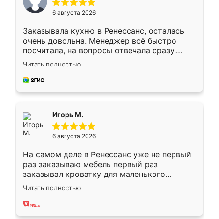
6 августа 2026
Заказывала кухню в Ренессанс, осталась
очень довольна. Менеджер всё быстро
посчитала, на вопросы отвечала сразу.
Замерщик приехал в субботу, подошёл к
Читать полностью
делу со всей ответственностью. Собрали
за день, ребята работали аккуратно, даже
пыли почти не было. Качество отличное,
ящики ходят плавно, ничего не скрипит.
Всё подошло как влитое.
Игорь М.
6 августа 2026
На самом деле в Ренессанс уже не первый
раз заказываю мебель первый раз
заказывал кроватку для маленького
ребёнка при его рождении ,во второй раз
Читать полностью
заказал шкаф-купе. По качеству очень
хорошее сборка достаточно быстрая,
также адекватные цены. До этого