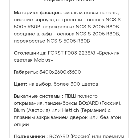
Материал фасадов:
эмаль матовая пеналы,
нижние корпуса, антресоли - основа NCS S
5005-R80B, перекрестье NCS S 2005-R80B
средние шкафы - основа NCS S 2005-R80B,
перекрестье NCS S 5005-R80B
Столешница:
FORST Г003 2238/8 «Брекчия
светлая Mobius»
Габариты:
3400х2600х3600
Цвет:
на выбор, более 300 цветов
Выкатные системы :
ПВШ полного
открывания, тандембоксы BOYARD (Россия),
Blum (Австрия) или Hettich (Германия) с
плавным закрыванием дверок или без этой
опции
Подъемники :
BOYARD (Россия) или премиум