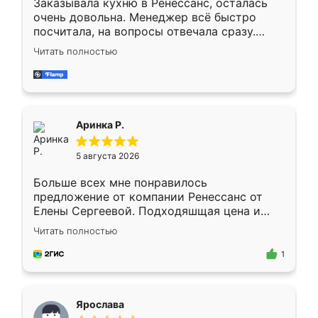
Заказывала кухню в Ренессанс, осталась
очень довольна. Менеджер всё быстро
посчитала, на вопросы отвечала сразу.
Замерщик приехал в субботу, подошёл к
Читать полностью
делу со всей ответственностью. Собрали
за день, ребята работали аккуратно, даже
пыли почти не было. Качество отличное,
ящики ходят плавно, ничего не скрипит.
Всё подошло как влитое.
Аринка Р.
5 августа 2026
Больше всех мне понравилось
предложение от компании Ренессанс от
Елены Сергеевой. Подходяшщая цена и
короткие сроки изготовления. Приехавший
Читать полностью
для замера сотрудник Владислав
предложил по моему эскизу самый
1
подходящий вариант шкафа. Немного его
видоизменил, получилось даже лучше, чем
я хотела.
Ярослава