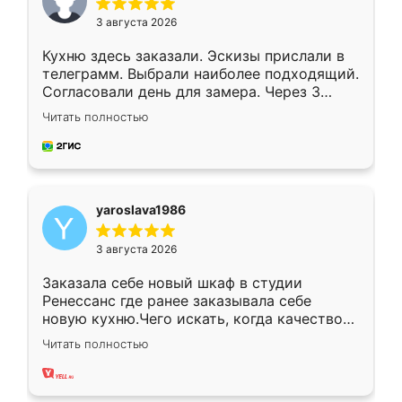
3 августа 2026
Кухню здесь заказали. Эскизы прислали в
телеграмм. Выбрали наиболее подходящий.
Согласовали день для замера. Через 3
недели кухня была уже готова. Остались
Читать полностью
довольны работой. Спасибо Ренессанс
мебель за качественную работу!
yaroslava1986
3 августа 2026
Заказала себе новый шкаф в студии
Ренессанс где ранее заказывала себе
новую кухню.Чего искать, когда качеством
вполне довольна. Служит кухня уже почти
Читать полностью
два года, нареканий нет.