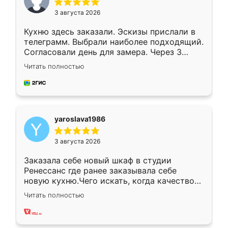
3 августа 2026
Кухню здесь заказали. Эскизы прислали в
телеграмм. Выбрали наиболее подходящий.
Согласовали день для замера. Через 3
недели кухня была уже готова. Остались
Читать полностью
довольны работой. Спасибо Ренессанс
мебель за качественную работу!
yaroslava1986
3 августа 2026
Заказала себе новый шкаф в студии
Ренессанс где ранее заказывала себе
новую кухню.Чего искать, когда качеством
вполне довольна. Служит кухня уже почти
Читать полностью
два года, нареканий нет.