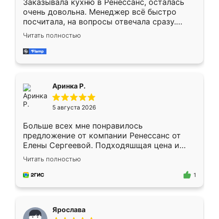
Заказывала кухню в Ренессанс, осталась
очень довольна. Менеджер всё быстро
посчитала, на вопросы отвечала сразу.
Замерщик приехал в субботу, подошёл к
Читать полностью
делу со всей ответственностью. Собрали
за день, ребята работали аккуратно, даже
пыли почти не было. Качество отличное,
ящики ходят плавно, ничего не скрипит.
Всё подошло как влитое.
Аринка Р.
5 августа 2026
Больше всех мне понравилось
предложение от компании Ренессанс от
Елены Сергеевой. Подходяшщая цена и
короткие сроки изготовления. Приехавший
Читать полностью
для замера сотрудник Владислав
предложил по моему эскизу самый
1
подходящий вариант шкафа. Немного его
видоизменил, получилось даже лучше, чем
я хотела.
Ярослава