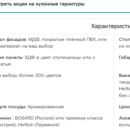
реть акции на кухонные гарнитуры
Характерист
ал фасадов:
МДФ, покрытые плёнкой ПВХ, или
Сто
материал на ваш выбор
из и
я панель:
ХДФ в цвет столешницы или с
Габа
чатью
а выбор, более 300 цветов
Выка
танд
Hett
без 
ля посуды:
Хромированная
Цоко
ники :
BOYARD (Россия) или премиум класса
Аксе
встрия), Hettich (Германия)
волш