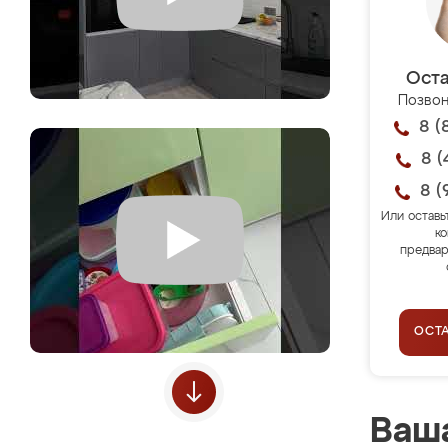
Оста
Позвон
8 (
8 (
8 (
Или оставь
ко
предвар
ОСТ
Ваша