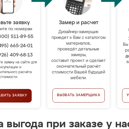
вьте заявку
Замер и расчет
ите по номерам
Дизайнер-замерщик
800) 511-89-55
приедет к Вам с каталогом
материалов,
Вы
495) 665-24-01
проведёт детальные
р
926) 409-68-13
замеры,
д
составит проект и сделает
з
те заявку на сайте для
окончательный расчёт
нсультации и
стоимости Вашей будущей
ительного расчёта
стоимости.
мебели.
ВЫЗВАТЬ ЗАМЕРЩИКА
АВИТЬ ЗАЯВКУ
 выгода при заказе у на