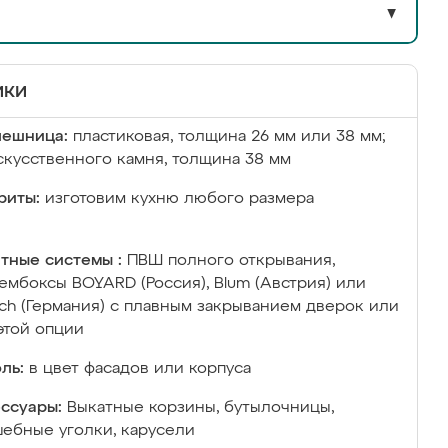
▼
ики
лешница:
пластиковая, толщина 26 мм или 38 мм;
скусственного камня, толщина 38 мм
риты:
изготовим кухню любого размера
тные системы :
ПВШ полного открывания,
ембоксы BOYARD (Россия), Blum (Австрия) или
ich (Германия) с плавным закрыванием дверок или
этой опции
ль:
в цвет фасадов или корпуса
ссуары:
Выкатные корзины, бутылочницы,
ебные уголки, карусели