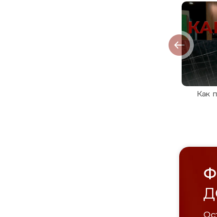
Как 
Ф
Д
Ост