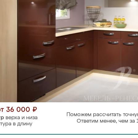
от 36 000 ₽
Поможем рассчитать точну
тр
верха и низа
Ответим менее, чем за 
тура в длину