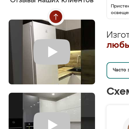
Отзывы наших клиентов
Пристен
освеще
Изго
любы
Часто 
Схе