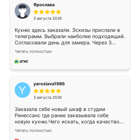
я хотела.
Ярослава
3 августа 2026
Кухню здесь заказали. Эскизы прислали в
телеграмм. Выбрали наиболее подходящий.
Согласовали день для замера. Через 3
недели кухня была уже готова. Остались
Читать полностью
довольны работой. Спасибо Ренессанс
мебель за качественную работу!
yaroslava1986
3 августа 2026
Заказала себе новый шкаф в студии
Ренессанс где ранее заказывала себе
новую кухню.Чего искать, когда качеством
вполне довольна. Служит кухня уже почти
Читать полностью
два года, нареканий нет.