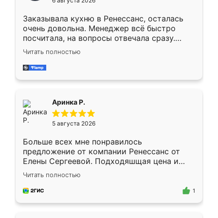
6 августа 2026
мебели буду заказывать только здесь.
Заказывала кухню в Ренессанс, осталась
очень довольна. Менеджер всё быстро
посчитала, на вопросы отвечала сразу.
Замерщик приехал в субботу, подошёл к
Читать полностью
делу со всей ответственностью. Собрали
за день, ребята работали аккуратно, даже
пыли почти не было. Качество отличное,
ящики ходят плавно, ничего не скрипит.
Всё подошло как влитое.
Аринка Р.
5 августа 2026
Больше всех мне понравилось
предложение от компании Ренессанс от
Елены Сергеевой. Подходяшщая цена и
короткие сроки изготовления. Приехавший
Читать полностью
для замера сотрудник Владислав
предложил по моему эскизу самый
1
подходящий вариант шкафа. Немного его
видоизменил, получилось даже лучше, чем