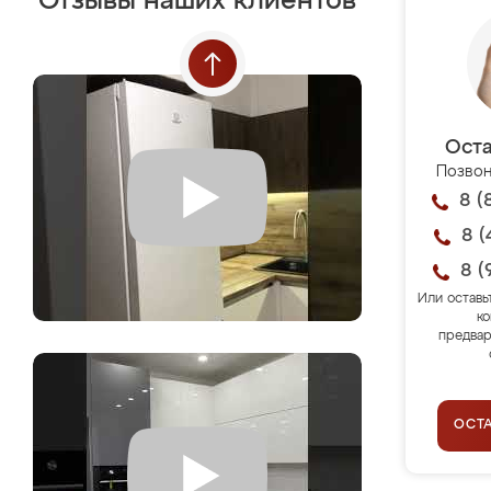
Отзывы наших клиентов
Оста
Позвон
8 (
8 (
8 (
Или оставь
ко
предвар
ОСТ