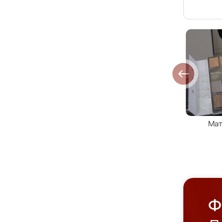
Мат
Ф