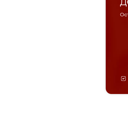
Д
Ост