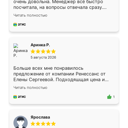
очень довольна. Менеджер всё быстро
посчитала, на вопросы отвечала сразу.
Замерщик приехал в субботу, подошёл к
Читать полностью
делу со всей ответственностью. Собрали
за день, ребята работали аккуратно, даже
пыли почти не было. Качество отличное,
ящики ходят плавно, ничего не скрипит.
Всё подошло как влитое.
Аринка Р.
5 августа 2026
Больше всех мне понравилось
предложение от компании Ренессанс от
Елены Сергеевой. Подходяшщая цена и
короткие сроки изготовления. Приехавший
Читать полностью
для замера сотрудник Владислав
предложил по моему эскизу самый
1
подходящий вариант шкафа. Немного его
видоизменил, получилось даже лучше, чем
я хотела.
Ярослава