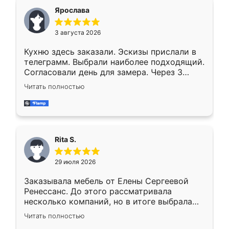
Ярослава
3 августа 2026
Кухню здесь заказали. Эскизы прислали в
телеграмм. Выбрали наиболее подходящий.
Согласовали день для замера. Через 3
недели кухня была уже готова. Остались
Читать полностью
довольны работой. Спасибо Ренессанс
мебель за качественную работу!
Rita S.
29 июля 2026
Заказывала мебель от Елены Сергеевой
Ренессанс. До этого рассматривала
несколько компаний, но в итоге выбрала
эту. Сначала обговорили условия, потом
Читать полностью
приехал замерщик, всё спокойно объяснил