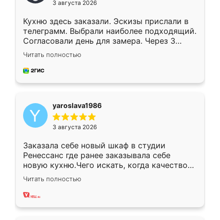
3 августа 2026
Кухню здесь заказали. Эскизы прислали в
телеграмм. Выбрали наиболее подходящий.
Согласовали день для замера. Через 3
недели кухня была уже готова. Остались
Читать полностью
довольны работой. Спасибо Ренессанс
мебель за качественную работу!
yaroslava1986
3 августа 2026
Заказала себе новый шкаф в студии
Ренессанс где ранее заказывала себе
новую кухню.Чего искать, когда качеством
вполне довольна. Служит кухня уже почти
Читать полностью
два года, нареканий нет.