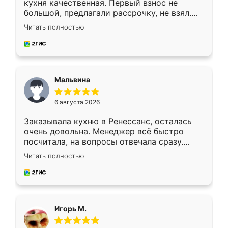
кухня качественная. Первый взнос не
большой, предлагали рассрочку, не взял.
Ждал меньше месяца, сборщик с прямыми
Читать полностью
руками. По цене вышло адекватно.
Рекомендую!
Мальвина
6 августа 2026
Заказывала кухню в Ренессанс, осталась
очень довольна. Менеджер всё быстро
посчитала, на вопросы отвечала сразу.
Замерщик приехал в субботу, подошёл к
Читать полностью
делу со всей ответственностью. Собрали
за день, ребята работали аккуратно, даже
пыли почти не было. Качество отличное,
ящики ходят плавно, ничего не скрипит.
Всё подошло как влитое.
Игорь М.