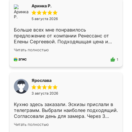
Всё подошло как влитое.
Аринка Р.
5 августа 2026
Больше всех мне понравилось
предложение от компании Ренессанс от
Елены Сергеевой. Подходяшщая цена и
короткие сроки изготовления. Приехавший
Читать полностью
для замера сотрудник Владислав
предложил по моему эскизу самый
1
подходящий вариант шкафа. Немного его
видоизменил, получилось даже лучше, чем
я хотела.
Ярослава
3 августа 2026
Кухню здесь заказали. Эскизы прислали в
телеграмм. Выбрали наиболее подходящий.
Согласовали день для замера. Через 3
недели кухня была уже готова. Остались
Читать полностью
довольны работой. Спасибо Ренессанс