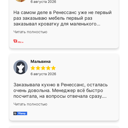
6 августа 2026
На самом деле в Ренессанс уже не первый
раз заказываю мебель первый раз
заказывал кроватку для маленького
ребёнка при его рождении ,во второй раз
Читать полностью
заказал шкаф-купе. По качеству очень
хорошее сборка достаточно быстрая,
также адекватные цены. До этого
сравнивал с разными конкурентами в этом
сегменте ,выбор у конкурентов куда
Мальвина
меньше, здесь же он более разнообразный.
Мне нравится ,если что-то потребуется из
6 августа 2026
мебели буду заказывать только здесь.
Заказывала кухню в Ренессанс, осталась
очень довольна. Менеджер всё быстро
посчитала, на вопросы отвечала сразу.
Замерщик приехал в субботу, подошёл к
Читать полностью
делу со всей ответственностью. Собрали
за день, ребята работали аккуратно, даже
пыли почти не было. Качество отличное,
ящики ходят плавно, ничего не скрипит.