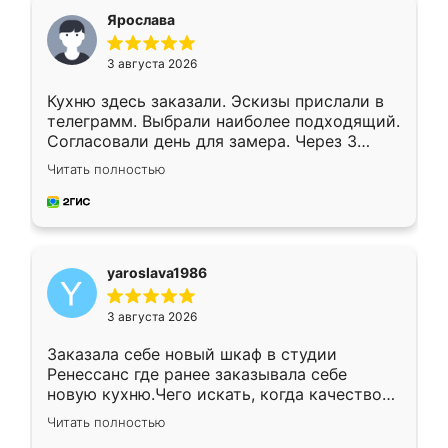
я хотела.
Ярослава
3 августа 2026
Кухню здесь заказали. Эскизы прислали в
телеграмм. Выбрали наиболее подходящий.
Согласовали день для замера. Через 3
недели кухня была уже готова. Остались
Читать полностью
довольны работой. Спасибо Ренессанс
мебель за качественную работу!
yaroslava1986
3 августа 2026
Заказала себе новый шкаф в студии
Ренессанс где ранее заказывала себе
новую кухню.Чего искать, когда качеством
вполне довольна. Служит кухня уже почти
Читать полностью
два года, нареканий нет.