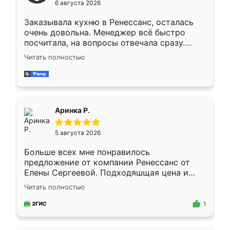
6 августа 2026
мебели буду заказывать только здесь.
Заказывала кухню в Ренессанс, осталась
очень довольна. Менеджер всё быстро
посчитала, на вопросы отвечала сразу.
Замерщик приехал в субботу, подошёл к
Читать полностью
делу со всей ответственностью. Собрали
за день, ребята работали аккуратно, даже
пыли почти не было. Качество отличное,
ящики ходят плавно, ничего не скрипит.
Всё подошло как влитое.
Аринка Р.
5 августа 2026
Больше всех мне понравилось
предложение от компании Ренессанс от
Елены Сергеевой. Подходяшщая цена и
короткие сроки изготовления. Приехавший
Читать полностью
для замера сотрудник Владислав
предложил по моему эскизу самый
1
подходящий вариант шкафа. Немного его
видоизменил, получилось даже лучше, чем