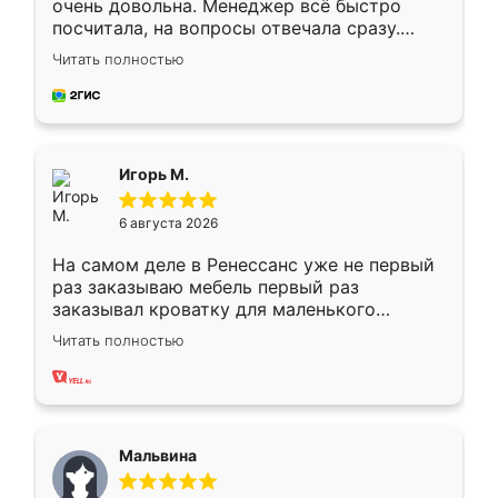
очень довольна. Менеджер всё быстро
посчитала, на вопросы отвечала сразу.
Замерщик приехал в субботу, подошёл к
Читать полностью
делу со всей ответственностью. Собрали
за день, ребята работали аккуратно, даже
пыли почти не было. Качество отличное,
ящики ходят плавно, ничего не скрипит.
Всё подошло как влитое.
Игорь М.
6 августа 2026
На самом деле в Ренессанс уже не первый
раз заказываю мебель первый раз
заказывал кроватку для маленького
ребёнка при его рождении ,во второй раз
Читать полностью
заказал шкаф-купе. По качеству очень
хорошее сборка достаточно быстрая,
также адекватные цены. До этого
сравнивал с разными конкурентами в этом
сегменте ,выбор у конкурентов куда
Мальвина
меньше, здесь же он более разнообразный.
Мне нравится ,если что-то потребуется из