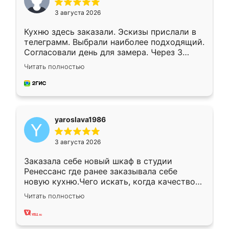
3 августа 2026
Кухню здесь заказали. Эскизы прислали в
телеграмм. Выбрали наиболее подходящий.
Согласовали день для замера. Через 3
недели кухня была уже готова. Остались
Читать полностью
довольны работой. Спасибо Ренессанс
мебель за качественную работу!
yaroslava1986
3 августа 2026
Заказала себе новый шкаф в студии
Ренессанс где ранее заказывала себе
новую кухню.Чего искать, когда качеством
вполне довольна. Служит кухня уже почти
Читать полностью
два года, нареканий нет.