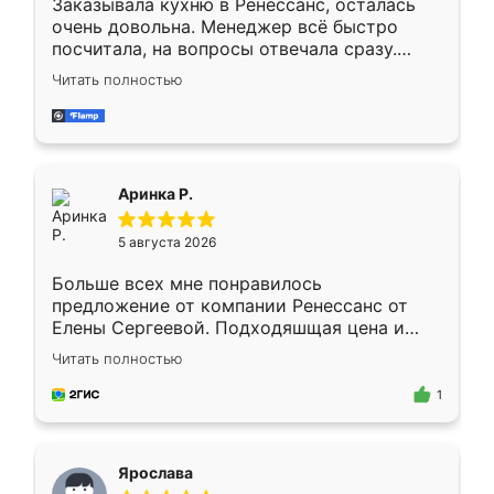
Заказывала кухню в Ренессанс, осталась
очень довольна. Менеджер всё быстро
посчитала, на вопросы отвечала сразу.
Замерщик приехал в субботу, подошёл к
Читать полностью
делу со всей ответственностью. Собрали
за день, ребята работали аккуратно, даже
пыли почти не было. Качество отличное,
ящики ходят плавно, ничего не скрипит.
Всё подошло как влитое.
Аринка Р.
5 августа 2026
Больше всех мне понравилось
предложение от компании Ренессанс от
Елены Сергеевой. Подходяшщая цена и
короткие сроки изготовления. Приехавший
Читать полностью
для замера сотрудник Владислав
предложил по моему эскизу самый
1
подходящий вариант шкафа. Немного его
видоизменил, получилось даже лучше, чем
я хотела.
Ярослава