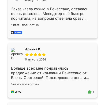
6 августа 2026
мебели буду заказывать только здесь.
Заказывала кухню в Ренессанс, осталась
очень довольна. Менеджер всё быстро
посчитала, на вопросы отвечала сразу.
Замерщик приехал в субботу, подошёл к
Читать полностью
делу со всей ответственностью. Собрали
за день, ребята работали аккуратно, даже
пыли почти не было. Качество отличное,
ящики ходят плавно, ничего не скрипит.
Всё подошло как влитое.
Аринка Р.
5 августа 2026
Больше всех мне понравилось
предложение от компании Ренессанс от
Елены Сергеевой. Подходяшщая цена и
короткие сроки изготовления. Приехавший
Читать полностью
для замера сотрудник Владислав
предложил по моему эскизу самый
1
подходящий вариант шкафа. Немного его
видоизменил, получилось даже лучше, чем