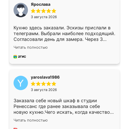
я хотела.
Ярослава
3 августа 2026
Кухню здесь заказали. Эскизы прислали в
телеграмм. Выбрали наиболее подходящий.
Согласовали день для замера. Через 3
недели кухня была уже готова. Остались
Читать полностью
довольны работой. Спасибо Ренессанс
мебель за качественную работу!
yaroslava1986
3 августа 2026
Заказала себе новый шкаф в студии
Ренессанс где ранее заказывала себе
новую кухню.Чего искать, когда качеством
вполне довольна. Служит кухня уже почти
Читать полностью
два года, нареканий нет.