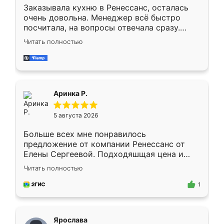
Заказывала кухню в Ренессанс, осталась
очень довольна. Менеджер всё быстро
посчитала, на вопросы отвечала сразу.
Замерщик приехал в субботу, подошёл к
Читать полностью
делу со всей ответственностью. Собрали
за день, ребята работали аккуратно, даже
пыли почти не было. Качество отличное,
ящики ходят плавно, ничего не скрипит.
Всё подошло как влитое.
Аринка Р.
5 августа 2026
Больше всех мне понравилось
предложение от компании Ренессанс от
Елены Сергеевой. Подходяшщая цена и
короткие сроки изготовления. Приехавший
Читать полностью
для замера сотрудник Владислав
предложил по моему эскизу самый
1
подходящий вариант шкафа. Немного его
видоизменил, получилось даже лучше, чем
я хотела.
Ярослава