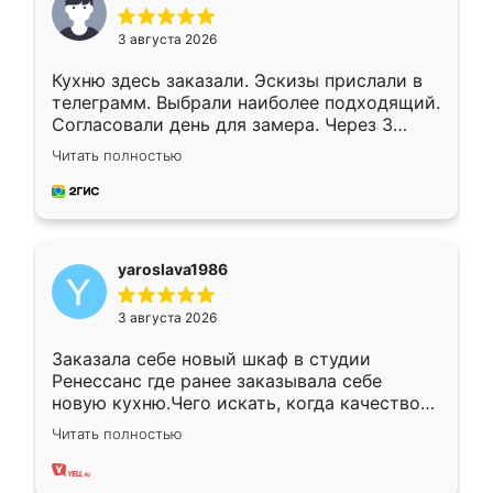
3 августа 2026
Кухню здесь заказали. Эскизы прислали в
телеграмм. Выбрали наиболее подходящий.
Согласовали день для замера. Через 3
недели кухня была уже готова. Остались
Читать полностью
довольны работой. Спасибо Ренессанс
мебель за качественную работу!
yaroslava1986
3 августа 2026
Заказала себе новый шкаф в студии
Ренессанс где ранее заказывала себе
новую кухню.Чего искать, когда качеством
вполне довольна. Служит кухня уже почти
Читать полностью
два года, нареканий нет.