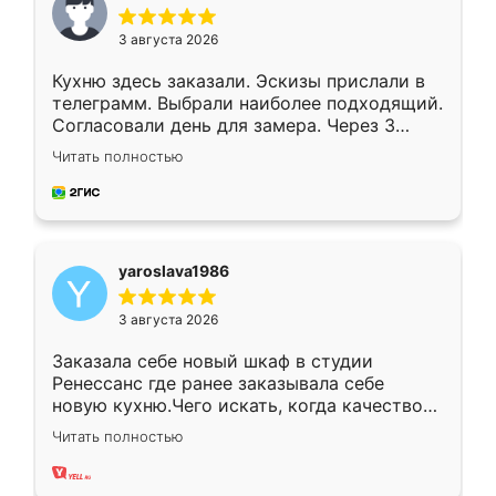
3 августа 2026
Кухню здесь заказали. Эскизы прислали в
телеграмм. Выбрали наиболее подходящий.
Согласовали день для замера. Через 3
недели кухня была уже готова. Остались
Читать полностью
довольны работой. Спасибо Ренессанс
мебель за качественную работу!
yaroslava1986
3 августа 2026
Заказала себе новый шкаф в студии
Ренессанс где ранее заказывала себе
новую кухню.Чего искать, когда качеством
вполне довольна. Служит кухня уже почти
Читать полностью
два года, нареканий нет.