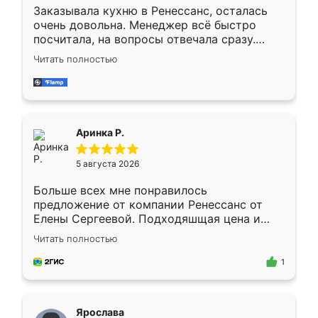
Заказывала кухню в Ренессанс, осталась
очень довольна. Менеджер всё быстро
посчитала, на вопросы отвечала сразу.
Замерщик приехал в субботу, подошёл к
Читать полностью
делу со всей ответственностью. Собрали
за день, ребята работали аккуратно, даже
пыли почти не было. Качество отличное,
ящики ходят плавно, ничего не скрипит.
Всё подошло как влитое.
Аринка Р.
5 августа 2026
Больше всех мне понравилось
предложение от компании Ренессанс от
Елены Сергеевой. Подходяшщая цена и
короткие сроки изготовления. Приехавший
Читать полностью
для замера сотрудник Владислав
предложил по моему эскизу самый
1
подходящий вариант шкафа. Немного его
видоизменил, получилось даже лучше, чем
я хотела.
Ярослава