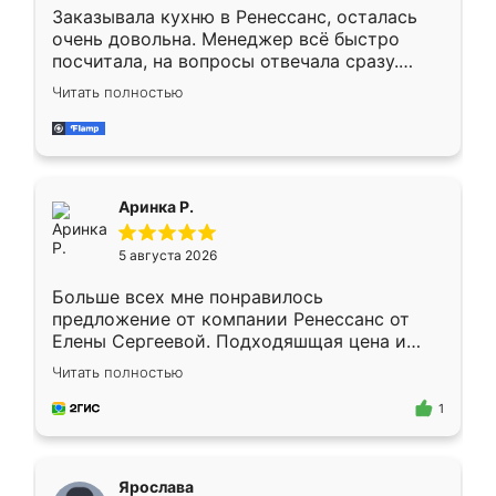
Заказывала кухню в Ренессанс, осталась
очень довольна. Менеджер всё быстро
посчитала, на вопросы отвечала сразу.
Замерщик приехал в субботу, подошёл к
Читать полностью
делу со всей ответственностью. Собрали
за день, ребята работали аккуратно, даже
пыли почти не было. Качество отличное,
ящики ходят плавно, ничего не скрипит.
Всё подошло как влитое.
Аринка Р.
5 августа 2026
Больше всех мне понравилось
предложение от компании Ренессанс от
Елены Сергеевой. Подходяшщая цена и
короткие сроки изготовления. Приехавший
Читать полностью
для замера сотрудник Владислав
предложил по моему эскизу самый
1
подходящий вариант шкафа. Немного его
видоизменил, получилось даже лучше, чем
я хотела.
Ярослава