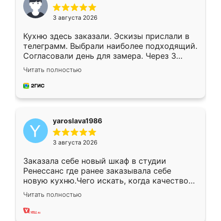
3 августа 2026
Кухню здесь заказали. Эскизы прислали в
телеграмм. Выбрали наиболее подходящий.
Согласовали день для замера. Через 3
недели кухня была уже готова. Остались
Читать полностью
довольны работой. Спасибо Ренессанс
мебель за качественную работу!
yaroslava1986
3 августа 2026
Заказала себе новый шкаф в студии
Ренессанс где ранее заказывала себе
новую кухню.Чего искать, когда качеством
вполне довольна. Служит кухня уже почти
Читать полностью
два года, нареканий нет.