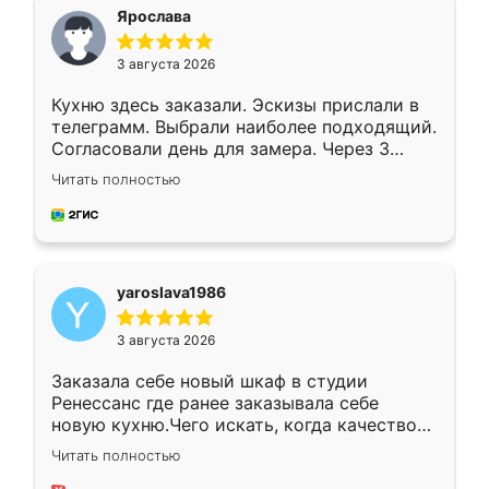
я хотела.
Ярослава
3 августа 2026
Кухню здесь заказали. Эскизы прислали в
телеграмм. Выбрали наиболее подходящий.
Согласовали день для замера. Через 3
недели кухня была уже готова. Остались
Читать полностью
довольны работой. Спасибо Ренессанс
мебель за качественную работу!
yaroslava1986
3 августа 2026
Заказала себе новый шкаф в студии
Ренессанс где ранее заказывала себе
новую кухню.Чего искать, когда качеством
вполне довольна. Служит кухня уже почти
Читать полностью
два года, нареканий нет.