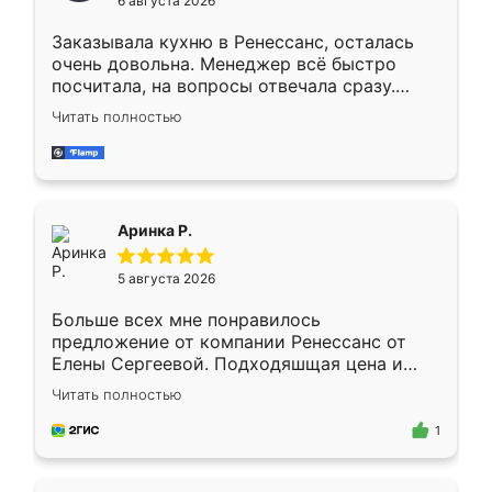
6 августа 2026
мебели буду заказывать только здесь.
Заказывала кухню в Ренессанс, осталась
очень довольна. Менеджер всё быстро
посчитала, на вопросы отвечала сразу.
Замерщик приехал в субботу, подошёл к
Читать полностью
делу со всей ответственностью. Собрали
за день, ребята работали аккуратно, даже
пыли почти не было. Качество отличное,
ящики ходят плавно, ничего не скрипит.
Всё подошло как влитое.
Аринка Р.
5 августа 2026
Больше всех мне понравилось
предложение от компании Ренессанс от
Елены Сергеевой. Подходяшщая цена и
короткие сроки изготовления. Приехавший
Читать полностью
для замера сотрудник Владислав
предложил по моему эскизу самый
1
подходящий вариант шкафа. Немного его
видоизменил, получилось даже лучше, чем